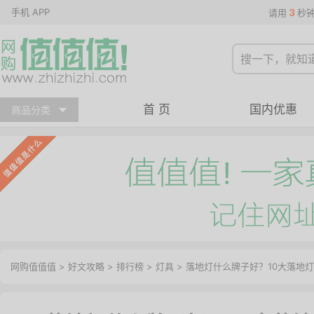
手机 APP
3
请用
秒
首 页
国内优惠
商品分类
网购值值值
>
好文攻略
>
排行榜
>
灯具
> 落地灯什么牌子好？10大落地