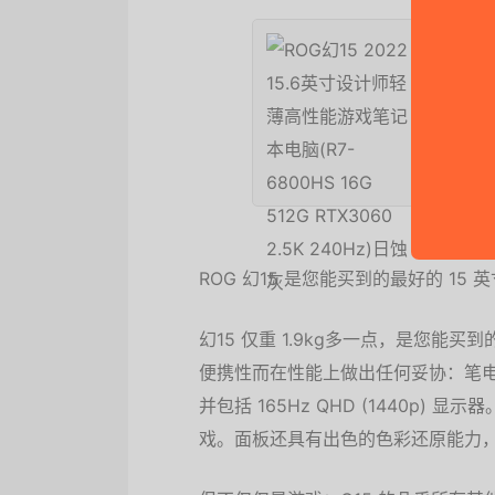
ROG幻
电脑(R7-
蚀灰
8969元
京东
ROG 幻15 是您能买到的最好的 15
幻15 仅重 1.9kg多一点，是您能
便携性而在性能上做出任何妥协：笔电由 
并包括 165Hz QHD (1440p) 
戏。面板还具有出色的色彩还原能力