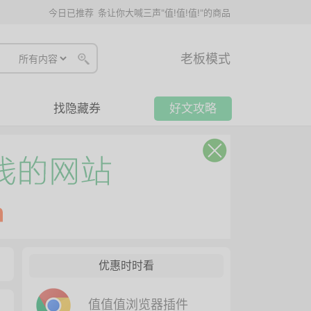
今日已推荐
条让你大喊三声"值!值!值!"的商品
老板模式
找隐藏券
好文攻略
优惠时时看
值值值浏览器插件