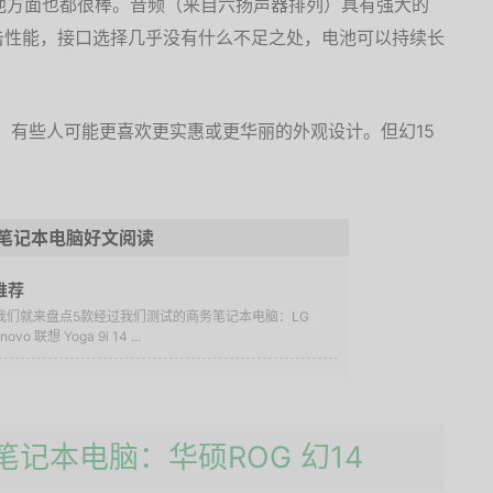
其他方面也都很棒。音频（来自六扬声器排列）具有强大的
击性能，接口选择几乎没有什么不足之处，电池可以持续长
脑，有些人可能更喜欢更实惠或更华丽的外观设计。但幻15
。
笔记本电脑好文阅读
推荐
我们就来盘点5款经过我们测试的商务笔记本电脑：LG
 联想 Yoga 9i 14 ...
笔记本电脑：华硕ROG 幻14