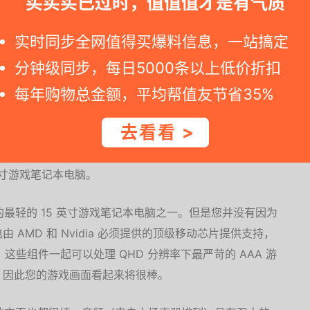
买买买已过时，值值值才是有气质
15 2022 15.6英寸设计师轻薄高性能游戏笔记本
实时同步全网值得买爆料信息，一站搞定
6800HS 16G 512G RTX3060 2.5K 240Hz)日
分钟级同步，每日5000条以上低价折扣
每年购物总金额，平均帮值友节省35%
>
去看看 >
 英寸游戏笔记本电脑。
买到的最轻的 15 英寸游戏笔记本电脑之一。但是您并没有因为
AMD 和 Nvidia 必须提供的顶级移动芯片提供支持，
显示器。这些组件一起可以处理 QHD 分辨率下最严苛的 AAA 游
，因此您的游戏画面看起来将很棒。