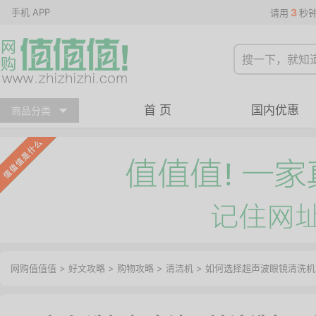
手机 APP
3
请用
秒
首 页
国内优惠
商品分类
网购值值值
>
好文攻略
>
购物攻略
>
清洁机
> 如何选择超声波眼镜清洗