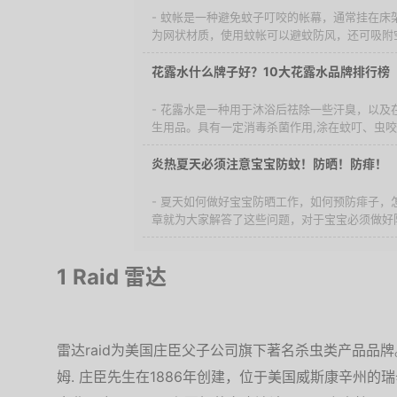
- 蚊帐是一种避免蚊子叮咬的帐幕，通常挂在床
为网状材质，使用蚊帐可以避蚊防风，还可吸附空
花露水什么牌子好？10大花露水品牌排行榜（
- 花露水是一种用于沐浴后祛除一些汗臭，以及
生用品。具有一定消毒杀菌作用,涂在蚊叮、虫咬之
炎热夏天必须注意宝宝防蚊！防晒！防痱！
- 夏天如何做好宝宝防晒工作，如何预防痱子，
章就为大家解答了这些问题，对于宝宝必须做好防
1 Raid 雷达
雷达raid为美国庄臣父子公司旗下著名杀虫类产品品牌。美国
姆. 庄臣先生在1886年创建，位于美国威斯康辛州的