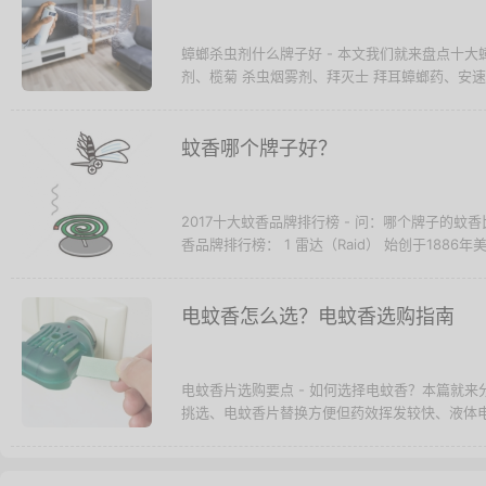
蟑螂杀虫剂什么牌子好 - 本文我们就来盘点十
剂、榄菊 杀虫烟雾剂、拜灭士 拜耳蟑螂药、安速 无
蚊香哪个牌子好？
2017十大蚊香品牌排行榜 - 问：哪个牌子的蚊
香品牌排行榜： 1 雷达（Raid） 始创于1886年
电蚊香怎么选？电蚊香选购指南
电蚊香片选购要点 - 如何选择电蚊香？本篇就
挑选、电蚊香片替换方便但药效挥发较快、液体电