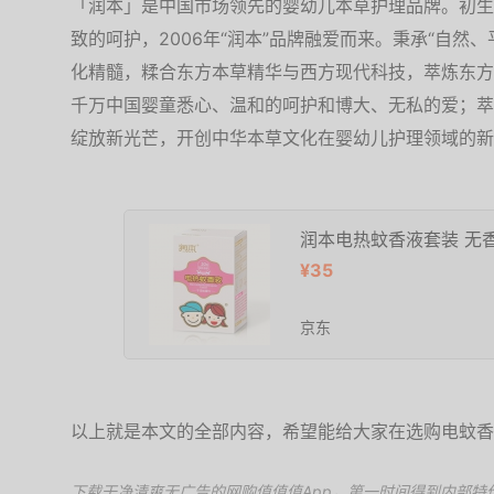
「润本」是中国市场领先的婴幼儿本草护理品牌。初生
致的呵护，2006年“润本”品牌融爱而来。秉承“自然
化精髓，糅合东方本草精华与西方现代科技，萃炼东方
千万中国婴童悉心、温和的呵护和博大、无私的爱；萃
绽放新光芒，开创中华本草文化在婴幼儿护理领域的新
润本电热蚊香液套装 无香
¥35
京东
以上就是本文的全部内容，希望能给大家在选购电蚊香
下载干净清爽无广告的
网购值值值App
，第一时间得到内部特