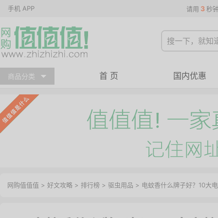
手机 APP
3
请用
秒
首 页
国内优惠
商品分类
网购值值值
>
好文攻略
>
排行榜
>
驱虫用品
> 电蚊香什么牌子好？10大