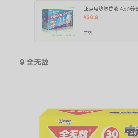
正点电热蚊香液 4液1器
¥36.8
天猫
9 全无敌