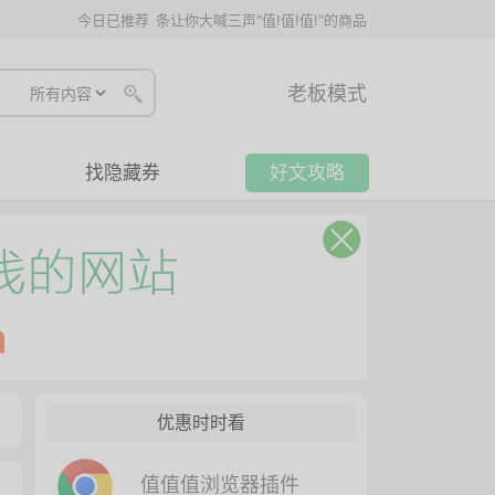
今日已推荐
条让你大喊三声"值!值!值!"的商品
老板模式
找隐藏券
好文攻略
优惠时时看
值值值浏览器插件