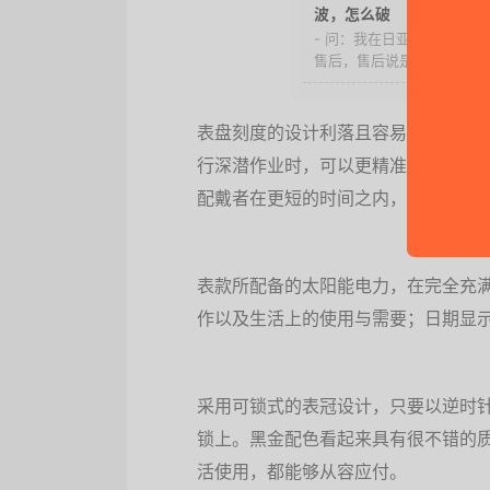
波，怎么破
- 问：我在日亚上海淘的
售后，售后说是周围有障碍物
表盘刻度的设计利落且容易阅读辨识
行深潜作业时，可以更精准地确认面盘
配戴者在更短的时间之内，能够一眼
表款所配备的太阳能电力，在完全充满
作以及生活上的使用与需要；日期显
采用可锁式的表冠设计，只要以逆时
锁上。黑金配色看起来具有很不错的
活使用，都能够从容应付。