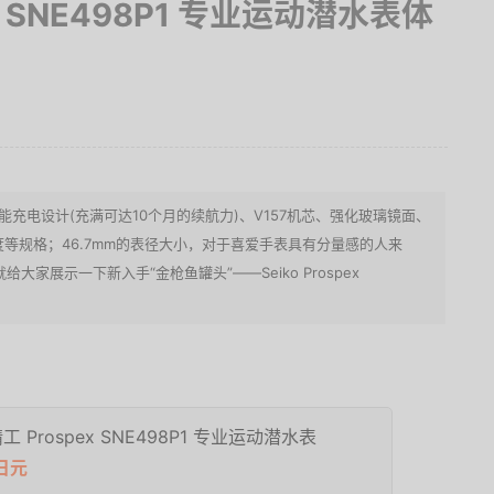
pex SNE498P1 专业运动潜水表体
1 搭载太阳能充电设计(充满可达10个月的续航力)、V157机芯、强化玻璃镜面、
度等规格；46.7mm的表径大小，对于喜爱手表具有分量感的人来
家展示一下新入手“金枪鱼罐头”——Seiko Prospex
。
 精工 Prospex SNE498P1 专业运动潜水表
0日元