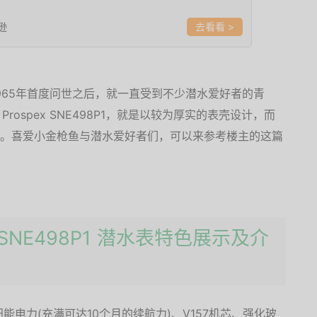
逊
>
，自1965年首度问世之后，就一直受到不少潜水爱好者的青
Prospex SNE498P1，就是以较为厚实的表壳设计，而
款。喜爱小金枪鱼与潜水爱好者们，可以来参考楼主的这篇
ex SNE498P1 潜水表特色展示及介
搭载有太阳能电力(充满可达10个月的续航力)、V157机芯、强化玻