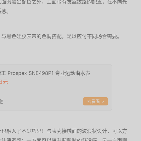
上面的黑金配色之外，上面带有发丝纹路的配置，在不同光
质感。
，与黑色硅胶表带的色调搭配，足以应付不同场合需要。
 精工 Prospex SNE498P1 专业运动潜水表
0日元
逊
>
上也融入了不少巧思！与表壳接触面的波浪状设计，可以方
性伸缩调整；一方面可以提升配戴时的舒适感，另一方面则