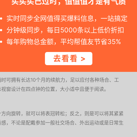
买买买已过时，值值值才是有气质
西铁城电波表，但是一直接收电波总是失败，打电话问了
，然后我晚上跑到空旷的地面还是接收失...
实时同步全网值得买爆料信息，一站搞定
分钟级同步，每日5000条以上低价折扣
，在指针与刻度的部分也特别涂上了夜光涂料，以方便在进
每年购物总金额，平均帮值友节省35%
上的资讯。而特别加大(加粗)的刻度与指针设计，也能让
判读到当下所需要的内容。
去看看 >
时可拥有长达10个月的续航力，足以应付各种场合、工
示视窗设计在四点钟的位置，大小适中且便于阅读。
针方向旋转，就可以将表冠转松；反之，则是可以将其紧紧
质感，不论是配戴参加一般社交场合、外出运动或是日常生