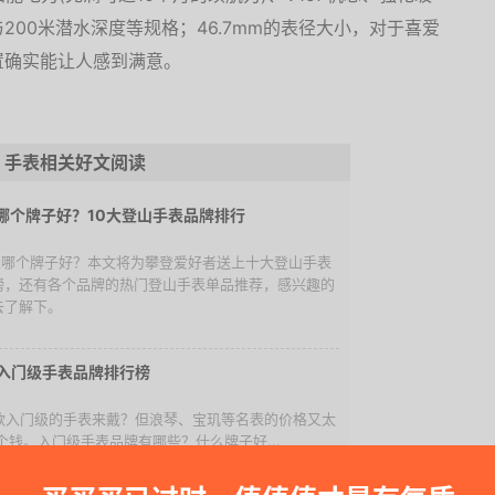
00米潜水深度等规格；46.7mm的表径大小，对于喜爱
置确实能让人感到满意。
手表相关好文阅读
哪个牌子好？10大登山手表品牌排行
手表哪个牌子好？本文将为攀登爱好者送上十大登山手表
榜，还有各个品牌的热门登山手表单品推荐，感兴趣的
去了解下。
大入门级手表品牌排行榜
一款入门级的手表来戴？但浪琴、宝玑等名表的价格又太
钱。入门级手表品牌有哪些？什么牌子好...
为什么接收不到电波?海淘的多局电波表收不到