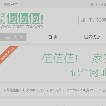
手机 APP
3
请用
秒
首 页
国内优惠
商品分类
网购值值值
>
好文攻略
>
开箱
>
家具配件
> Spotmau 斑点猫 W300