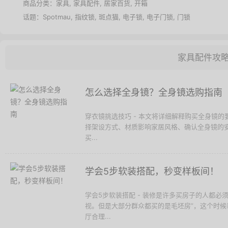
商品分类：
家具
,
家具配件
,
居家百货
,
开箱
话题：
Spotmau
,
指纹锁
,
斑点猫
,
电子锁
,
电子门锁
,
门锁
家具配件攻
怎么选择全身镜？全身镜选购指南
穿衣镜挑选技巧 - 本文将详细解释购买全身镜的
择架设方式、材质影响家居风格、确认全身镜的
买...
学会5步软装搭配，秒变样板间！
学会5步软装搭配 - 装修是许多买房子的人都
视。但是大部分群众都买的是毛坯房”，这个时
厅合理...