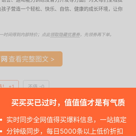
给孩子营造一个轻松、快乐、自信、健康的成长环境，让你
一时间得到内部特价；点此
领取隐藏优惠券
，先领券再下单。
查看完整图文 >
值！ +1
不值 -0
买买买已过时，值值值才是有气质
6 16:02
25.5包邮
实时同步全网值得买爆料信息，一站搞定
分钟级同步，每日5000条以上低价折扣