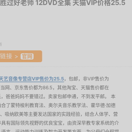
胜过好老师 12DVD全集 天猫VIP价格25.5
新
链接 >
天艺音像专营店VIP售价为25.5
，包邮，非VIP售价为
，当当网、京东售价都为86.5，其他淘宝、天猫售价都在
低，爸爸妈妈不要错过。卖家包邮申通，不到发平邮。 本
合了蒙特梭利教育法、奥尔夫音乐教学法、霍华德·加德
论、吸纳欧美等主要发达国家的实践经验，结合人体学、营
养具有国际领先视野的优良宝宝，由资深早教专家系统的介
、语言、运动能力训练及智力开发等方面。为父母们全程提