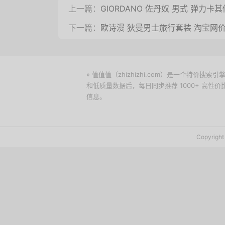
上一篇：
GIORDANO 佐丹奴 男式 弹力卡其
下一篇：
欧诗漫 狄曼男士旅行套装 淘宝网价
» 值值值（zhizhizhi.com）是一个特
和低质量数据后，每日同步推荐 1000+ 高
信息。
下载值值值App
Copyrig