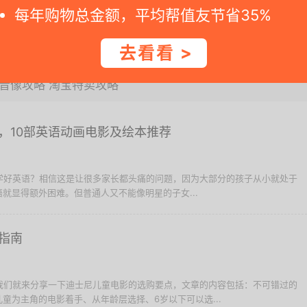
每年购物总金额，平均帮值友节省35%
去看看 >
音像攻略
淘宝特卖攻略
，10部英语动画电影及绘本推荐
子学好英语？相信这是让很多家长都头痛的问题，因为大部分的孩子从小就处于
就显得额外困难。但普通人又不能像明星的子女...
指南
文我们就来分享一下迪士尼儿童电影的选购要点，文章的内容包括：不可错过的
童为主角的电影着手、从年龄层选择、6岁以下可以选...