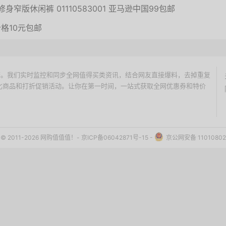
修身窄版休闲裤 01110583001 亚马逊中国99包邮
格10元包邮
价搜索引擎。我们实时监控和同步全网值得买类资讯，结合网友直接爆料，去掉重复
性价比商品和打折促销活动。让你在第一时间，一站式获取全网优惠券和特价
ht © 2011-2026 网购值值值！-
京ICP备06042871号-15
-
京公网安备 11010802