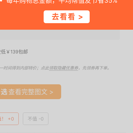
每年购物总金额，平均帮值友节省35%
保生态纺织品认证，宝宝使用更放心。
去看看 >
促销会过期，请快快下手。2. 值值值提倡理智消费，不要只会买买买，需要才买，
一时间得到内部特价；点此
领取隐藏优惠券
，先领券再下单。
查看完整图文 >
值！ +0
不值 -0