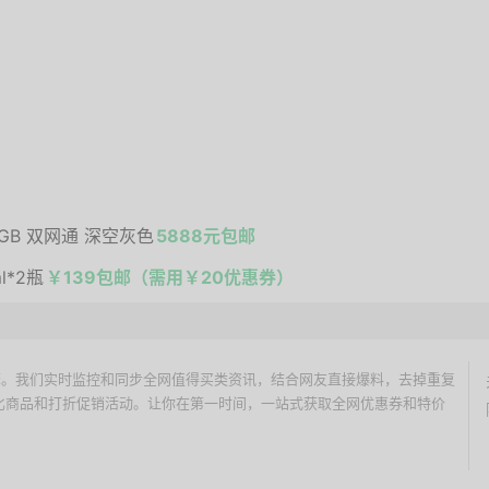
 64GB 双网通 深空灰色
5888元包邮
l*2瓶
￥139包邮（需用￥20优惠券）
价搜索引擎。我们实时监控和同步全网值得买类资讯，结合网友直接爆料，去掉重复
性价比商品和打折促销活动。让你在第一时间，一站式获取全网优惠券和特价