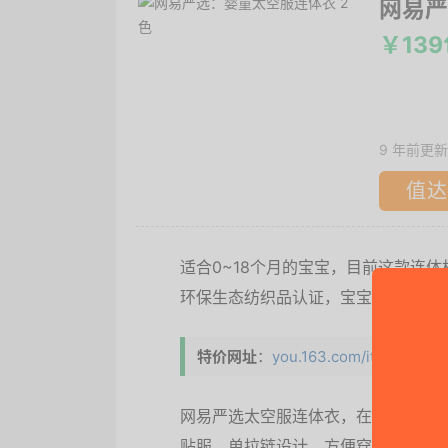
网易严
￥13
9 年前更新
值达
适合0~18个月的宝宝，目前这款连
环保生态纺织品认证，宝宝使用更放
特价网址
：
you.163.com/item/detail?i
网易严选太空服连体衣，在内衣的基
贴服。单拉链设计，方便穿脱和更换