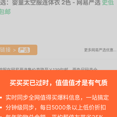
选：婴童太空服连体衣 2色
- 网易严选
史低
9包邮
链接 >
更多网易严选优惠...
体棉服在网易严选售价直降至￥139包邮，两色尺码齐全。
心。
买买买已过时，值值值才是有气质
d=10....
实时同步全网值得买爆料信息，一站搞定
分钟级同步，每日5000条以上低价折扣
础上结合太空服面料，脱穿方便也防风保暖，细腻织造柔软
尿布，厚实连体小帽，包裹头部，同时袖口和脚口带松紧设