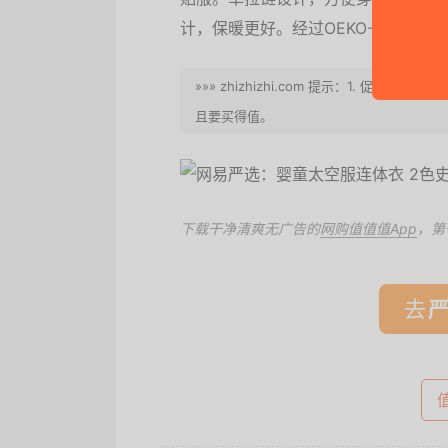
计，保暖更好。经过OEKO-TEX环
»»» zhizhizhi.com 提示：1. 
且要买得值。
下载干净清爽无广告的
网购值值值App
，第
去