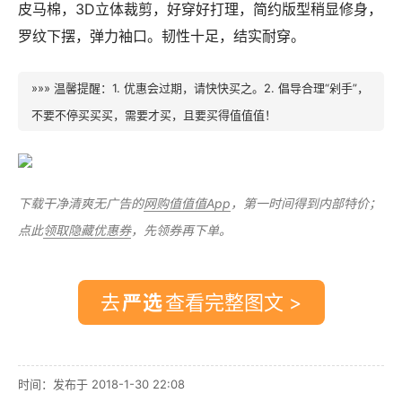
皮马棉，3D立体裁剪，好穿好打理，简约版型稍显修身，
罗纹下摆，弹力袖口。韧性十足，结实耐穿。
»»» 温馨提醒：1. 优惠会过期，请快快买之。2. 倡导合理“剁手”，
不要不停买买买，需要才买，且要买得值值值！
下载干净清爽无广告的
网购值值值App
，第一时间得到内部特价；
点此
领取隐藏优惠券
，先领券再下单。
去
查看完整图文 >
时间：发布于 2018-1-30 22:08