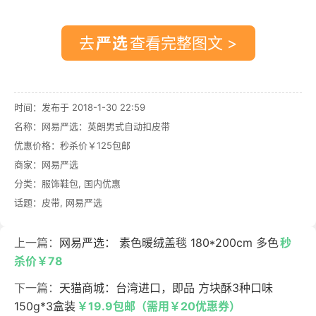
去
查看完整图文 >
时间：发布于 2018-1-30 22:59
名称：
网易严选：英朗男式自动扣皮带
优惠价格：
秒杀价￥125包邮
商家：
网易严选
分类：
服饰鞋包
,
国内优惠
话题：
皮带
,
网易严选
上一篇：
网易严选： 素色暖绒盖毯 180*200cm 多色
秒
杀价￥78
下一篇：
天猫商城：台湾进口，即品 方块酥3种口味
150g*3盒装
￥19.9包邮（需用￥20优惠券）