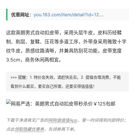
优惠网址
：
you.163.com/item/detail?id=12....
这款英朗男式自动扣皮带，采用头层牛皮，皮料历经鞣
制、削层、复鞣、压花等多道工序，外带身采用雅致十字
纹牛皮，质感纹路清晰，并兼具防刮花功能，皮带宽度
3.5cm，商务休闲两相宜。
»»» 提醒：1. 特价会失效，请赶快去买。2. 提倡合理消费，不能
看到什么都买，要买自己所需，还要买得值值值！
下载干净清爽无广告的
网购值值值App
，第一时间得到内部特价；
点此
领取隐藏优惠券
，先领券再下单。