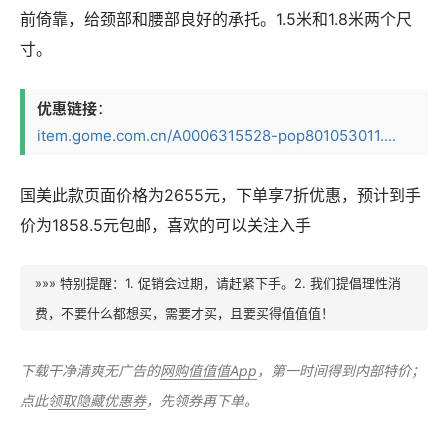
前倚靠，给颈部和腰部良好的承托。1.5米和1.8米两个尺
寸。
优惠链接
：
item.gome.com.cn/A0006315528-pop801053011....
国美此款页面价格为2655元，下单享7折优惠，预计到手
价为1858.5元包邮，喜欢的可以关注入手
»»» 特别提醒：1. 促销会过期，请赶紧下手。2. 我们提倡理性消
费，不要什么都想买，需要才买，且要买得值值值！
下载干净清爽无广告的
网购值值值App
，第一时间得到内部特价；
点此
领取隐藏优惠券
，先领券再下单。