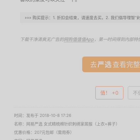
»»» 购买提示：1. 折扣会结束，请速度去买。2. 我们倡导理
下载干净清爽无广告的
网购值值值App
，第一时间得到内部特
去
查看完整
值！ +0
不值
时间：发布于 2018-10-8 17:26
名称：
网易严选 女式精梳棉针织刺绣家居服（上衣+裤子）
优惠价格：
207元包邮（需用券）