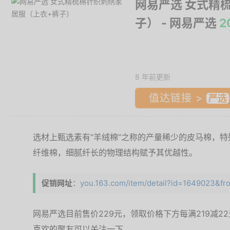
网易严选 女式精
子）
- 网易严选
2
8 年前更新
值达链接 >
选材上甄选素有“羊绒棉”之称的产量稀少的皮马棉，
纤维棉，细腻纤长的物理结构赋予其优越性。
促销网址
：
you.163.com/item/detail?id=1649023&fr
网易严选目前售价229元，领取价格下方每满219减2
喜欢的聚友可以关注一下。