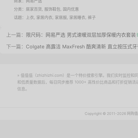
商家：
网易严选
分类：
居家百货
,
服饰鞋包
,
国内优惠
话题：
上衣
,
家居内衣
,
家居服
,
家居睡衣
,
裤子
上一篇：
限尺码：网易严选 男式速暖双层加厚保暖内衣套装
下一篇：
Colgate 高露洁 MaxFresh 酷爽清新 直立按压式牙膏
» 值值值（zhizhizhi.com）是一个特价搜索引擎。我们实时
和低质量数据后，每日同步推荐 1000+ 高性价比商品和打折促销
信息。
下载值值值App
Copyright © 2011-2026 网