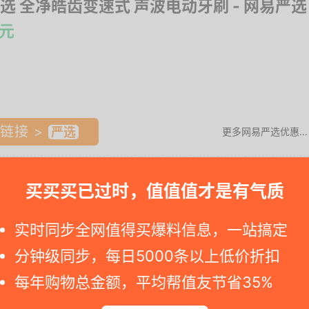
选 全净皓齿变速式 声波电动牙刷
- 网易严选
5元
链接 >
更多网易严选优惠...
，31000+次/分钟高频震动，增强清洁力，9mm清洁摆
买买买已过时，值值值才是有气质
护您牙齿。
实时同步全网值得买爆料信息，一站搞定
?id=1154003?from=web_out_bd_juc....
分钟级同步，每日5000条以上低价折扣
每年购物总金额，平均帮值友节省35%
近期好价，喜欢的朋友可以入手～