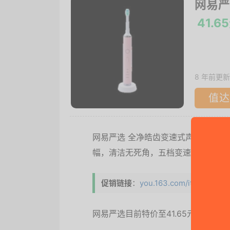
网易严
41.6
8 年前更新
值达
网易严选 全净皓齿变速式声波电动牙刷
幅，清洁无死角，五档变速，体贴呵
促销链接
：
you.163.com/item/detail
网易严选目前特价至41.65元包邮，