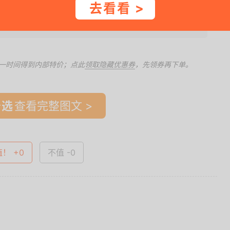
去看看 >
下单。2. 值值值倡导理性购物，别只会买买买，买己所需，还要买得值值
一时间得到内部特价；点此
领取隐藏优惠券
，先领券再下单。
查看完整图文 >
值！ +0
不值 -0