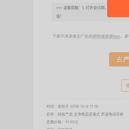
»»» 温馨提醒：1. 打折会过期，请速度
值！
下载干净清爽无广告的
网购值值值App
，第
去
时间：发布于 2018-10-9 11:16
名称：
网易严选 全净皓齿变速式 声波电动牙刷
优惠价格：
41.65元