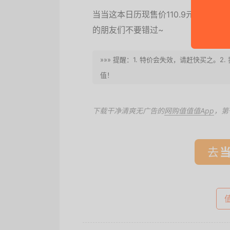
当当这本日历现售价110.9元，参加每
的朋友们不要错过~
»»» 提醒：1. 特价会失效，请赶快买之。
值！
下载干净清爽无广告的
网购值值值App
，第
去