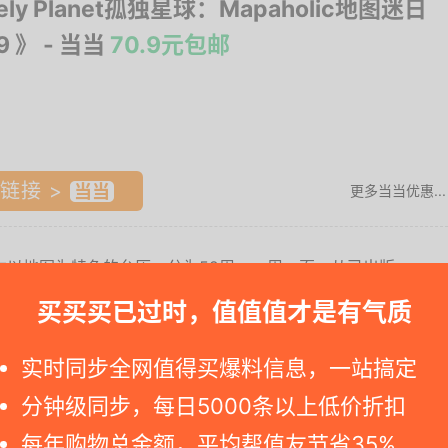
ely Planet孤独星球：Mapaholic地图迷日
9 》
- 当当
70.9元包邮
链接 >
更多当当优惠...
》是一本以地图为特色的台历，分为52周，一周一页，从已出版
配上一段两三行的文字，概述目的地特征，还有供消费者
买买买已过时，值值值才是有气质
诸岛到冰天雪地的南极洲，从西伯利亚大铁路之旅到美国黄
短有趣的文字，让你足不出户就能领略万千世界。
实时同步全网值得买爆料信息，一站搞定
分钟级同步，每日5000条以上低价折扣
5340390....
每年购物总金额，平均帮值友节省35%