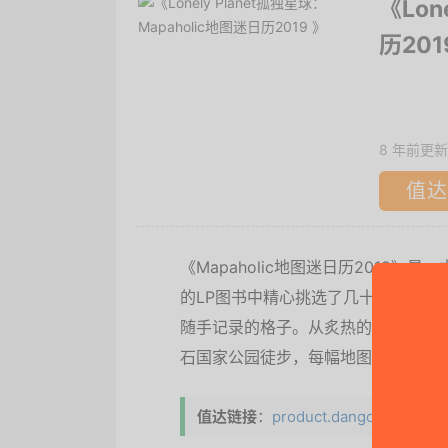
《Lon
历201
8 年前更新
值达
《Mapaholic地图迷日历2019
的LP图书中精心挑选了几十幅地图，
随手记录的格子。从炙热的南太平洋
石国家公园徒步，每幅地图都配以简
值达链接
：
product.dangdang.com/2