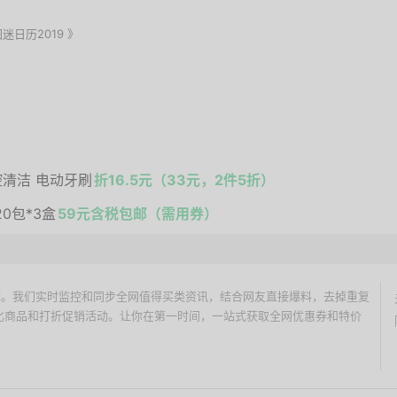
地图迷日历2019 》
口腔清洁 电动牙刷
折16.5元（33元，2件5折）
20包*3盒
59元含税包邮（需用券）
价搜索引擎。我们实时监控和同步全网值得买类资讯，结合网友直接爆料，去掉重复
性价比商品和打折促销活动。让你在第一时间，一站式获取全网优惠券和特价