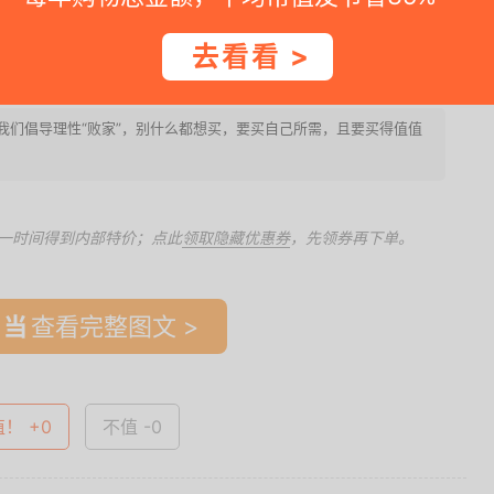
满100减40的活动，实付70.9元包邮，为近期好价，喜欢
去看看 >
2. 我们倡导理性“败家”，别什么都想买，要买自己所需，且要买得值值
一时间得到内部特价；点此
领取隐藏优惠券
，先领券再下单。
查看完整图文 >
值！ +0
不值 -0