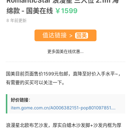
RomanticStar 浪漫星 三人位 2.1m 海
绵款
- 国美在线
￥1599
8 年前更新
值达链接 >
更多国美在线优惠...
国美目前页面售价1599元包邮，直降至好价入手水平~，
有需要的买买可以关注一下。
好价链接
：
item.gome.com.cn/A0006382151-pop801097851....
浪漫星北欧布艺沙发，厚实白蜡木沙发脚+沙发内框为厚