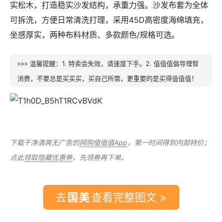
实松木，打造稳实沙发结构，承重力强。沙发布套为全体
可拆洗，方便日常清洗打理，采用45D高密度海绵填充，
坐感厚实，两种布料材质、多款颜色/规格可选。
»»» 温馨提醒：1. 特卖会失效，请速度下手。2. 值值值倡导理智
消费，不要总是买买买，买自己所需，更重要的是买得值值值！
下载干净清爽无广告的
网购值值值App
，第一时间得到内部特价；
点此
领取隐藏优惠券
，先领券再下单。
去
查看完整图文 >