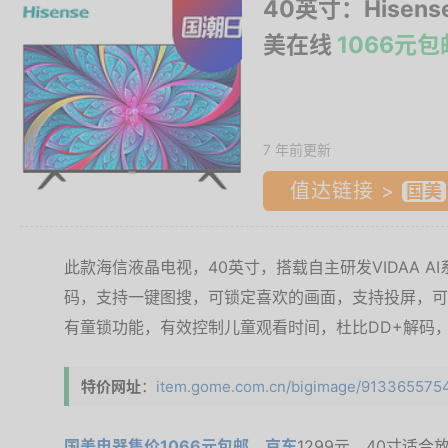
40英寸：Hisens
美在线
1066元包
7 年前更新
值达链接 >
此款海信液晶电视，40英寸，搭载自主研发VIDAA AI
码，支持一键图搜，可锁定喜欢的画面，支持投屏，可
有童锁功能，有效控制儿童观看时间，杜比DD+解码
特价网址
：
item.gome.com.cn/bigimage/9133655754
国美电器售价1066元包邮
，
京东
1299元，40寸适