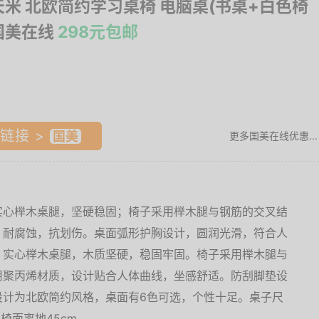
I 天米 北欧简约学习桌椅 电脑桌(书桌+白色椅
 国美在线
298元包邮
链接 >
更多国美在线优惠...
实心榉木桌腿，坚硬稳固；椅子采用榉木腿与钢筋的交叉结
，耐腐蚀，抗划伤。桌面弧形护胸设计，圆润光滑，符合人
。实心榉木桌腿，木质坚硬，稳固牢固。椅子采用榉木腿与
用聚丙烯材质，设计贴合人体曲线，坐感舒适。防刮脚垫设
设计为北欧简约风格，桌面有6色可选，个性十足。桌子尺
，椅面离地45cm。