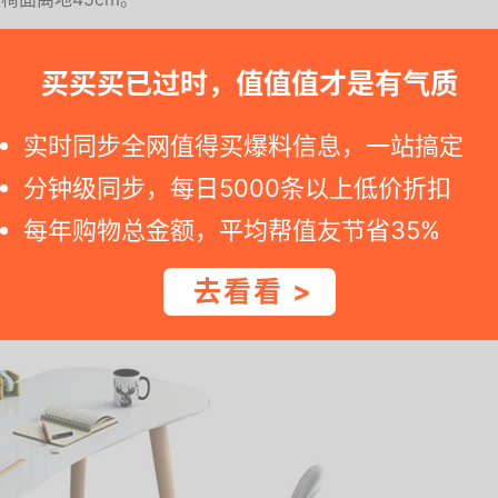
6471407-pop801201325....
买买买已过时，值值值才是有气质
邮，入手好价，需要的可以去看看。
实时同步全网值得买爆料信息，一站搞定
分钟级同步，每日5000条以上低价折扣
惠会过期，请尽快去买。2. 值值值倡导合理“剁手”，不能不停买买买，买己所
每年购物总金额，平均帮值友节省35%
去看看 >