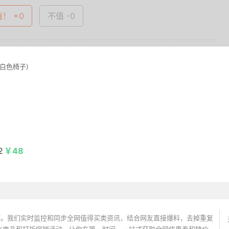
值！ +0
不值 -0
+白色椅子)
2
￥48
价搜索引擎。我们实时监控和同步全网值得买类资讯，结合网友直接爆料，去掉重复