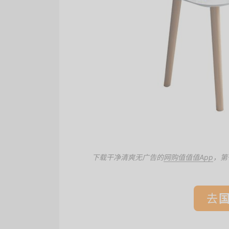
下载干净清爽无广告的
网购值值值App
，第
去