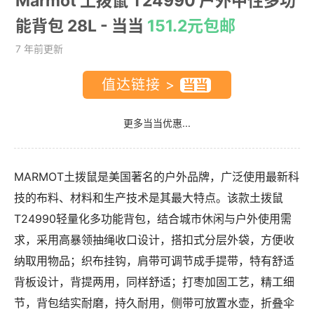
Marmot 土拨鼠 T24990 户外中性多功
能背包 28L
- 当当
151.2元包邮
7 年前更新
值达链接 >
更多当当优惠...
MARMOT土拨鼠是美国著名的户外品牌，广泛使用最新科
技的布料、材料和生产技术是其最大特点。该款土拨鼠
T24990轻量化多功能背包，结合城市休闲与户外使用需
求，采用高暴领抽绳收口设计，搭扣式分层外袋，方便收
纳取用物品；织布挂钩，肩带可调节成手提带，特有舒适
背板设计，背提两用，同样舒适；打枣加固工艺，精工细
节，背包结实耐磨，持久耐用，侧带可放置水壶，折叠伞