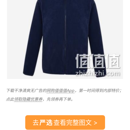
下载干净清爽无广告的
网购值值值App
，第一时间得到内部特价；
点此
领取隐藏优惠券
，先领券再下单。
去
查看完整图文 >