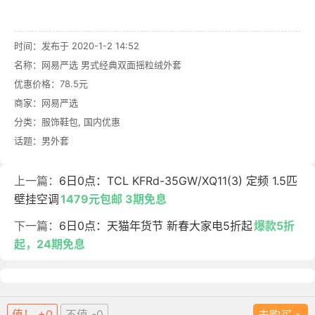
时间：发布于 2020-1-2 14:52
名称：
网易严选 男式经典双面摇粒绒外套
优惠价格：
78.5元
商家：
网易严选
分类：
服饰鞋包
,
国内优惠
话题：
男外套
上一篇：
6日0点：TCL KFRd-35GW/XQ11(3) 定频 1.5匹
壁挂空调
1479元包邮 3期免息
下一篇：
6日0点：天猫年货节 新春大家电5折起
爆款5折
起，24期免息
值！ +0
不值 -0