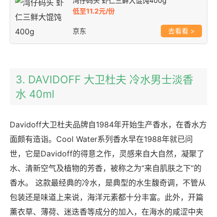
湾仔码头 虾仁三鲜大馄饨400g
低至11.2元/份
京东
>
3. DAVIDOFF 大卫杜夫 冷水男士淡香
水 40ml
Davidoff大卫杜夫品牌自1984年开始生产香水，在香水方
面颇有造诣。Cool Water系列香水早在1988年就已问
世，它是Davidoff的得意之作，灵感来自大自然，凝聚了
水、清新空气及植物的芳香，被称之为“来自肌肤之下”的
香水。 这款最经典的冷水，是典型的水生馥奇调，不管从
包装还是味道上来说，海洋元素都十分丰富。此外，开篇
薰衣草、薄荷、迷迭香等成分的加入，在海水的咸涩中夹