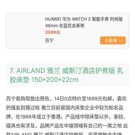
HUAWEI 华为 WATCH 3 智能手表 时尚版
46mm 灰蓝尼龙表带
2599元
苏宁
>
7. AIRLAND 雅兰 威斯汀酒店护脊版 乳
胶床垫 150*200*22cm
苏宁易购现放出预告，14日0点特价至1699元包邮，喜欢
的值友别错过啦 雅兰目前是国内床垫企业中较为知名品
牌，在1966年成立于香港。产品线中除床垫以外，家纺、
寝具也有涉及，品牌产品在中端领域有自己的一席之地 此
款AIRLAND 雅兰 威斯汀酒店护脊版，采用高敏合金弹