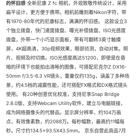
的怀旧感
全新尼康 Z fc 相机，外观致敬传统设计，采用
扁平设计，更方便于携带。相机前雕刻着Nikon字符，带
有1970-80年代的尼康标志，满满的怀旧感。 这款设立3
个独立拨盘，快门速度拨盘、曝光补偿拨盘、ISO光感度
拨盘，外带一个小巧显示面板，带有可翻转3英寸触摸
屏，4K超高清，30p视频效果，眼部侦测，自动对焦。照
片、视频及时切换。ISO光感度高达51200，即使是在昏
暗的环境下也能拍出清晰的图像，可搭配尼克尔Z DX16-
50mm f/3.5-6.3 VR镜头，重量仅约135g，涵盖了多种场
景，约4.5档的减震性能，还可搭配FX格式和DX格式镜头
使用。 有20种创意优化校准，支持尼享Snap Bridge
2.8.0版，支持Webcam Utility软件，建立与电脑链接，
成为网络摄像头的代替品。显示屏分辨率，约104万画
点，有效像素数，约2088万。每秒幅数，最高约11幅每
秒。尺寸约134.5×93.5X43.5mm。 京东自营此商品7月