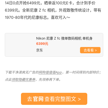
14日0点开抢6499元，晒单返100元E卡，合计到手价
6399元。全新尼康 Z fc 相机，外观致敬传统设计，带有
1970-80年代的尼康标志。喜欢可入～
Nikon 尼康 Z fc 微单数码相机 单机身
6399元
京东
>
下载干净清爽无广告的
网购值值值App
，第一时间得到内部特价；
点此
领取隐藏优惠券
，先领券再下单。
去
查看完整图文 >