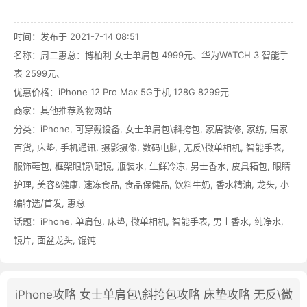
时间：发布于 2021-7-14 08:51
名称：
周二惠总：博柏利 女士单肩包 4999元、华为WATCH 3 智能手
表 2599元、
优惠价格：
iPhone 12 Pro Max 5G手机 128G 8299元
商家：其他推荐购物网站
分类：
iPhone
,
可穿戴设备
,
女士单肩包\斜挎包
,
家居装修
,
家纺
,
居家
百货
,
床垫
,
手机通讯
,
摄影摄像
,
数码电脑
,
无反\微单相机
,
智能手表
,
服饰鞋包
,
框架眼镜\配镜
,
瓶装水
,
生鲜冷冻
,
男士香水
,
皮具箱包
,
眼睛
护理
,
美容&健康
,
速冻食品
,
食品保健品
,
饮料牛奶
,
香水精油
,
龙头
,
小
编特选/首发
,
惠总
话题：
iPhone
,
单肩包
,
床垫
,
微单相机
,
智能手表
,
男士香水
,
纯净水
,
镜片
,
面盆龙头
,
馄饨
iPhone攻略
女士单肩包\斜挎包攻略
床垫攻略
无反\微