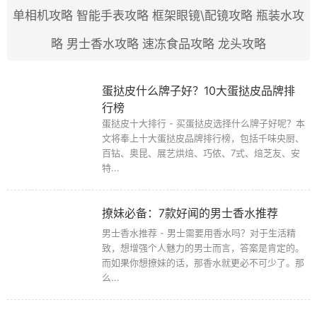
单相机攻略
智能手表攻略
框架眼镜\配镜攻略
瓶装水攻
略
男士香水攻略
速冻食品攻略
龙头攻略
蛋挞皮什么牌子好？10大蛋挞皮品牌排
行榜
蛋挞皮十大排行 - 买蛋挞皮选择什么牌子好呢？本
文将奉上十大蛋挞皮品牌排行榜，包括千味央厨、
百钻、奥昆、展艺烘焙、巧侬、7式、焙芝友、安
特...
撩妹必备：7款好闻的男士香水推荐
男士香水推荐 - 男士需要用香水吗？对于生活精
致，想增强个人魅力的男士而言，答案是肯定的。
而如果你想撩妹的话，那香水就更必不可少了。那
么...