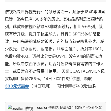
依视路是世界视光行业的领导者之一，起源于1849年法国
巴黎，迄今已有160多年的历史。其钻晶系列是其招牌系
列。此款是依视路钻晶A3非球面镜片，相比A+系列，镀
膜有所升级，提升了抗尘能力。具有E-SPF25的防晒指
数，采用先进的减反射镀膜，它的特点就是防紫外线、减
少反光、防水耐污、耐磨损。非球面镜片、折射率1.601、
色散指数40.1、透射比分类是UV-1。没有A4的防蓝光功
能，所以看东西不会黄，适合对色彩辨识有需求的工作人
士，或日常在不对屏幕时使用。 天猫COASTALVISION镜
宴旗舰店售价756元，14日下单1件8折优惠，领取
330元优惠券
（14日可用），预计到手274.8元包邮。
essilor 依视路 钻晶A3 1.60镜片+镜宴镜架