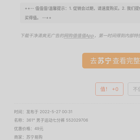
++-- 值值值!温馨提示：1. 促销会过期，请速度购买。2. 
买得值。 --++
下载干净清爽无广告的
网购值值值App
，第一时间得到内部特
去
查看完整
值！ +0
不值
时间：发布于 2022-5-27 00:31
名称：
361° 男子运动七分裤 552029706
优惠价格：
49元
商家：
苏宁易购