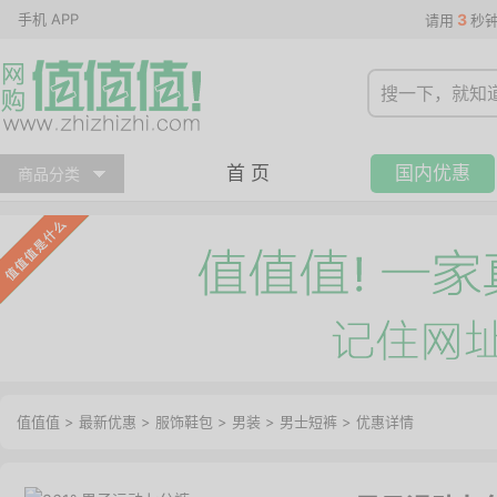
手机 APP
3
请用
秒
首 页
国内优惠
商品分类
值值值
>
最新优惠
>
服饰鞋包
>
男装
>
男士短裤
>
优惠详情