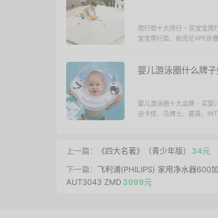
爬行垫十大排行 - 买宝宝
宝宝爬行垫、帕克伦XPE折叠垫
婴儿游泳圈什么牌子
婴儿游泳圈十大品牌 - 买
迪卡侬、马博士、蔓葆、INT
上一篇：
《四大名著》（青少年版）
34元
下一篇：
飞利浦(PHILIPS) 家用净水器60
AUT3043 ZMD
3999元