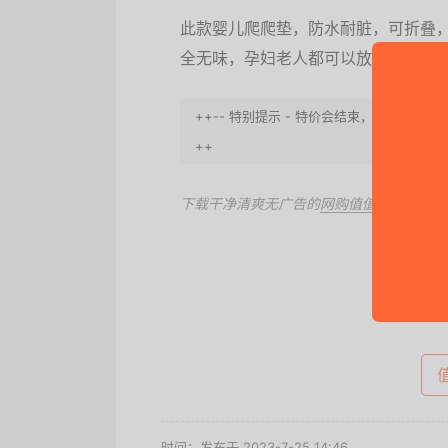
此款婴儿爬爬垫，防水耐脏，可折叠
全无味，孕妇老人都可以放心使用，
++-- 特别提示 - 特价会结束，请快快下
++
下载干净清爽无广告的
网购值值值App
，第
去
时间：发布于 2023-7-25 14:46