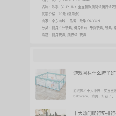
名称：
欧孕（OUYUN）宝宝新款爬爬垫爬行垫双面图
优惠价格：
79元 (需用券)
商家：
京东商城
品牌：
欧孕 OUYUN
分类：
健身户外玩具
,
健身训练
,
母婴玩具
,
玩具
,
话题：
健身玩具
,
爬行垫
,
玩具
游戏围栏什么牌子好
游戏围栏十大排行 - 买宝
babycare、澳贝、好孩子、
十大热门爬行垫排行榜