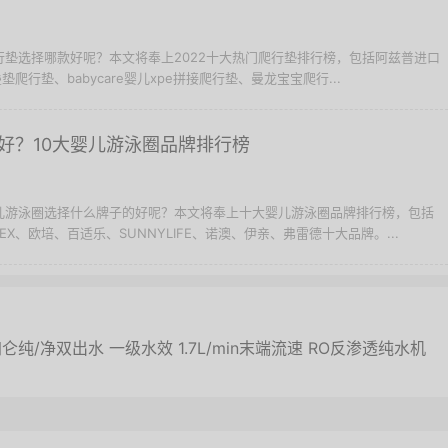
爬行垫选择哪款好呢？本文将奉上2022十大热门爬行垫排行榜，包括阿兹普进口
爬行垫、babycare婴儿xpe拼接爬行垫、曼龙宝宝爬行...
好？10大婴儿游泳圈品牌排行榜
婴儿游泳圈选择什么牌子的好呢？本文将奉上十大婴儿游泳圈品牌排行榜，包括
EX、欧培、百适乐、SUNNYLIFE、诺澳、伊亲、弗雷德十大品牌。...
0加仑纯/净双出水 一级水效 1.7L/min末端流速 RO反渗透纯水机