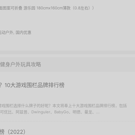
案可折叠 游乐园 180cmx160cm薄款（0.8左右））
运动户外
,
国内优惠
健身户外玩具攻略
？10大游戏围栏品牌排行榜
宝游戏围栏选择什么牌子的好呢？本文将奉上十大游戏围栏品牌排行榜，包括
 可优比、阿兹普、Dwinguler、BabyGo、明德、曼龙、...
（2022）