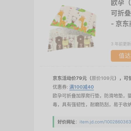
欧孕（
可折叠
- 京
3 年前更新
值达
京东活动价79元（
原价109元
），可
优惠券:
满100减40
欧孕可折叠加厚爬行垫，防滑地垫，
毒，具有强韧性，耐磨防刮，易于收
好价网址
：
item.jd.com/10028603637