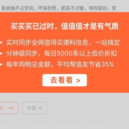
，易收纳不占空间，环保材质，肌肤不过敏，啃咬级别，安
防冷隔热，四季皆宜。
买买买已过时，值值值才是有气质
订单. 要是您查看京东活动链接发现价格不同，那可能就是促销停止 --
实时同步全网值得买爆料信息，一站搞定
分钟级同步，每日5000条以上低价折扣
一时间得到内部特价；点此
领取隐藏优惠券
，先领券再下单。
每年购物总金额，平均帮值友节省35%
去看看 >
查看完整图文 >
值！ +0
不值 -0