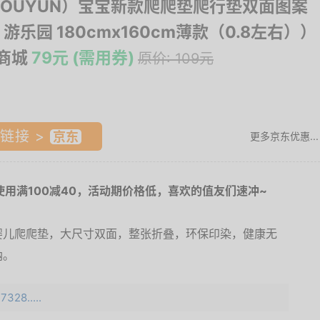
OUYUN）宝宝新款爬爬垫爬行垫双面图案
 游乐园 180cmx160cm薄款（0.8左右））
东商城
79元 (需用券)
原价: 109元
链接 >
更多京东优惠...
使用满100减40，活动期价格低，喜欢的值友们速冲~
婴儿爬爬垫，大尺寸双面，整张折叠，环保印染，健康无
纳。
328.....