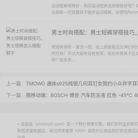
运动短裤哪款好 - 购买运动短裤选择哪款好呢？
女款新一代轻量快干跑步运动短裤、安德玛Perimete
男士时尚搭配：男士短裤穿搭技巧
男短裤穿搭 - 夏天一到，街上就能看见女神们
的打扮！不过大家有没有觉得，现在的男孩子比
啊？很多男...
上一篇：
TMOWO 通体s925纯银几何耳钉女简约小众井字耳
下一篇：
限移动端：BOSCH 博世 汽车防冻液 红色 -45℃ 4
» 值值值（zhizhizhi.com）是一个特价搜索引擎。我们实时
和低质量数据后，每日同步推荐 1000+ 高性价比商品和打折促销
信息。
下载值值值App