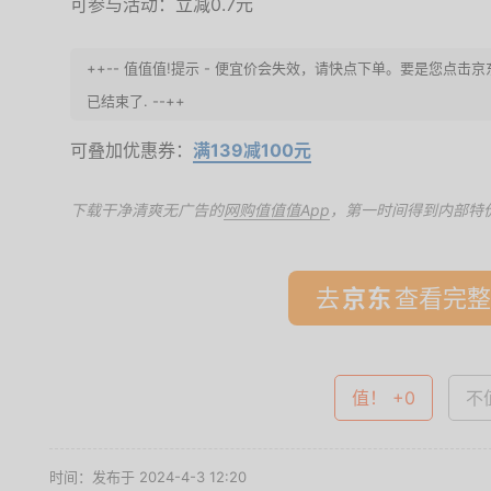
可参与活动：立减0.7元
++-- 值值值!提示 - 便宜价会失效，请快点下单。要是您点击
已结束了. --++
可叠加优惠券：
满139减100元
下载干净清爽无广告的
网购值值值App
，第一时间得到内部特
去
查看完整
值！ +0
不值
时间：发布于 2024-4-3 12:20