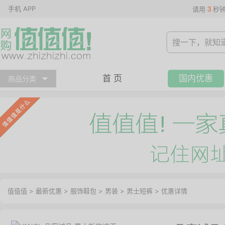
手机 APP
3
请用
秒
首 页
国内优惠
商品分类
值值值
>
最新优惠
>
服饰鞋包
>
男装
>
男士短裤
>
优惠详情