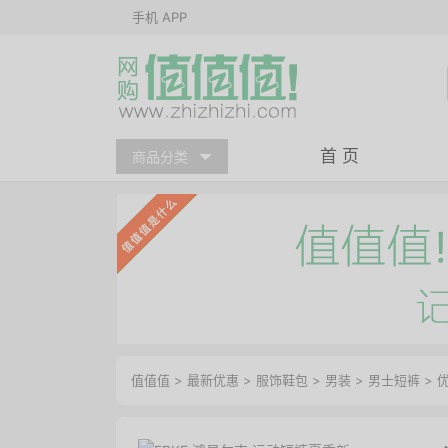
手机 APP
首 页
商品分类
值值值
>
最新优惠
>
服饰鞋包
>
男装
>
男士短裤
>