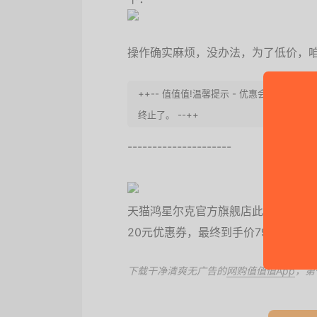
操作确实麻烦，没办法，为了低价，咱
++-- 值值值!温馨提示 - 优惠会失效
终止了。 --++
---------------------
天猫鸿星尔克官方旗舰店此款正在促销
20元优惠券，最终到手价79元/件，
下载干净清爽无广告的
网购值值值App
，第