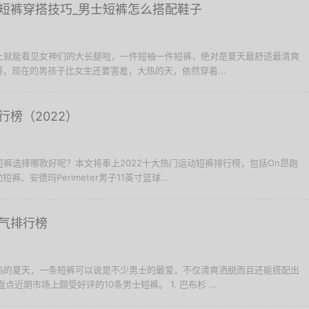
短裤穿搭技巧_男士短裤怎么搭配鞋子
街上就能看见女神们的大长腿啦，一件短袖一件短裤，绝对是夏天最舒适最清爽
，现在的男孩子比女生还要害羞，大热的天，依然穿着...
榜（2022）
动短裤选择哪款好呢？本文将奉上2022十大热门运动短裤排行榜，包括On昂跑
、安德玛Perimeter男子11英寸篮球...
气排行榜
炎热的夏天，一条短裤可以说是不少男士的最爱，不仅清爽洒脱而且还能搭配出
近期市场上颇受好评的10条男士短裤。 1. 巴布杉 ...