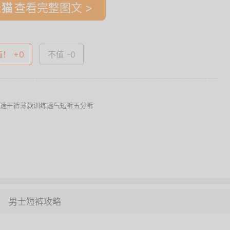
查看完整图文 >
值！ +0
不值 -0
健身速干裤薄款训练透气短裤五分裤
男士短裤攻略