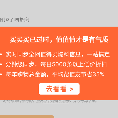
们忍了吧[捂脸]
，请速度动手买。要是您点击天猫商品网址显示标价变化，那就说明便宜价
买买买已过时，值值值才是有气质
实时同步全网值得买爆料信息，一站搞定
分钟级同步，每日5000条以上低价折扣
每年购物总金额，平均帮值友节省35%
，参加百亿补贴，补贴价99；使用商品详情页领取的减
喜欢可入。
去看看 >
一时间得到内部特价；点此
领取隐藏优惠券
，先领券再下单。