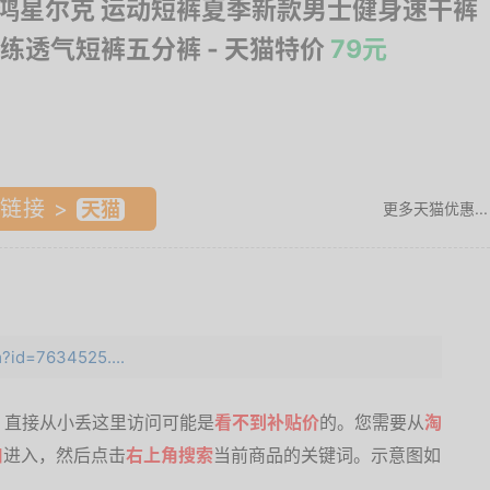
E 鸿星尔克 运动短裤夏季新款男士健身速干裤
练透气短裤五分裤
- 天猫特价
79元
链接 >
更多天猫优惠...
m?id=7634525....
，直接从小丢这里访问可能是
看不到补贴价
的。您需要从
淘
口
进入，然后点击
右上角搜索
当前商品的关键词。示意图如