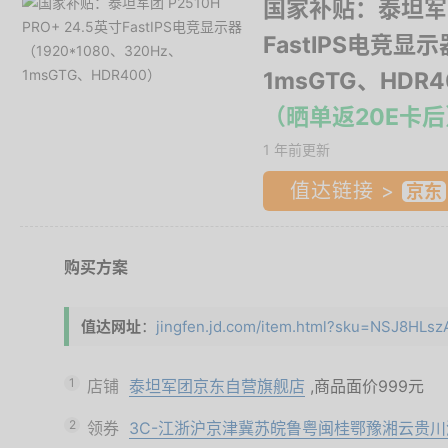
国家补贴：泰坦军团 
FastIPS电竞显示
1msGTG、HDR
（晒单返20E卡后
1 年前更新
值达链接 >
购买方案
值达网址
：
jingfen.jd.com/item.html?sku=NSJ8HLsz
1
店铺
泰坦军团京东自营旗舰店
,商品面价
999元
2
领券
3C-江浙沪京津冀苏皖鲁粤闽桂鄂豫湘云贵