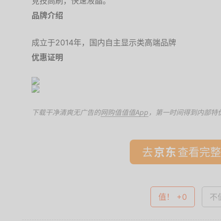
竞技高刷，快速液晶。
品牌介绍
成立于2014年，国内自主显示类高端品牌
优惠证明
下载干净清爽无广告的
网购值值值App
，第一时间得到内部特
去
查看完整
值！ +0
不值