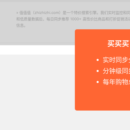
» 值值值（zhizhizhi.com）是一个特价搜索引擎。我们实时
和低质量数据后，每日同步推荐 1000+ 高性价比商品和打折促销
信息。
下载值值值App
买买买
Copyright © 2011-2026 网
实时同步
分钟级同
每年购物