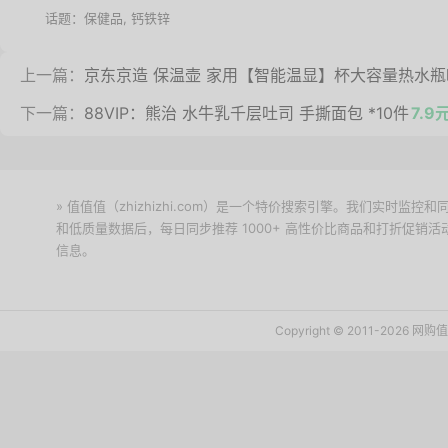
话题：
保健品
,
钙铁锌
上一篇：
京东京造 保温壶 家用【智能温显】杯大容量热水瓶暖
下一篇：
88VIP：熊治 水牛乳千层吐司 手撕面包 *10件
7.9
» 值值值（zhizhizhi.com）是一个特价搜索引擎。我们实时
和低质量数据后，每日同步推荐 1000+ 高性价比商品和打折促销
信息。
下载值值值App
Copyright © 2011-2026 网