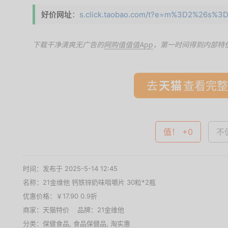
好价网址
：
s.click.taobao.com/t?e=m%3D2%26s%3
下载干净清爽无广告的
网购值值值App
，第一时间得到内部特
去
查看完整
值！ +0
不值
时间：发布于 2025-5-14 12:45
名称：
21金维他 钙铁锌奶味咀嚼片 30粒*2瓶
优惠价格：
￥17.90 0.9折
商家：
天猫特价
品牌：
21金维他
分类：
保健食品
,
食品保健品
,
淘实惠