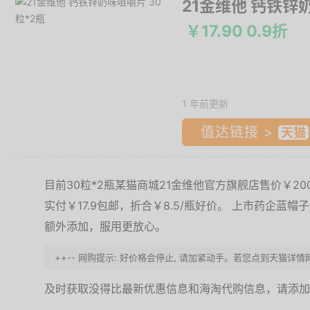
21金维他 钙铁锌
￥17.90 0.9折
1 年前更新
值达链接 >
目前30粒*2瓶某猫商城21金维他官方旗舰店售价￥20
实付￥17.9包邮，折合￥8.5/瓶好价。 上市药企蓝
额外添加，服用更放心。
++-- 网购提示: 好价格会停止, 请加紧动手。若您点到天猫详情
及时获取没得比最新优惠信息和海淘代购信息，请添加微信