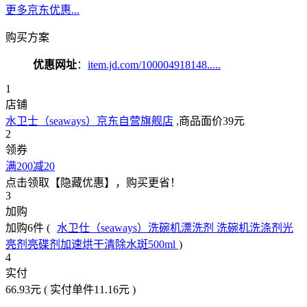
更多京东优惠...
购买方案
优惠网址
：
item.jd.com/100004918148.....
1
店铺
水卫士（seaways）京东自营旗舰店
,商品面价
39元
2
领券
满200减20
点击领取【隐藏优惠】，购买更省！
3
加购
加购6件
(
水卫仕（seaways）洗碗机漂洗剂 洗碗机洗涤剂光
亮剂亮碟剂加速烘干清除水斑500ml
)
4
实付
66.93元
(
实付单件11.16元
)