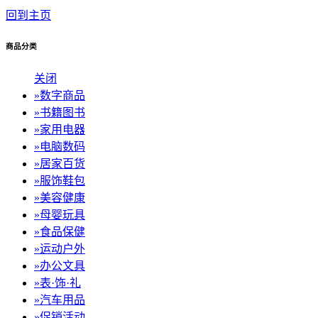
回到主页
商品分类
关闭
»
数字商品
»
书籍图书
»
家用电器
»
电脑数码
»
居家百货
»
服饰鞋包
»
美容健康
»
母婴玩具
»
食品保健
»
运动户外
»
办公文具
»
表·饰·礼
»
汽车用品
»
促销活动