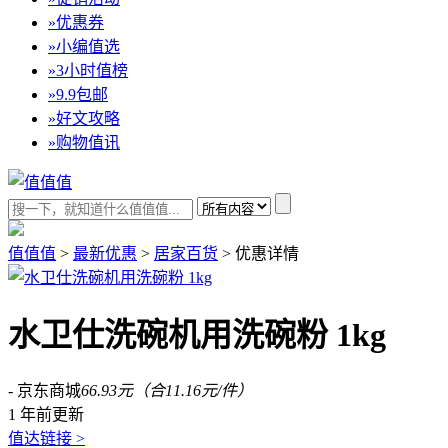
»
优惠券
»
小编值选
»
3小时值榜
»
9.9包邮
»
好文攻略
»
购物值讯
值值值
>
最新优惠
>
居家百货
>
优惠详情
水卫仕洗碗机用洗碗粉 1kg
- 京东商城
66.93元（合11.16元/件）
1 年前更新
值达链接 >