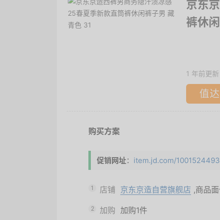
京东京
裤休闲
1 年前更新
值达
购买方案
促销网址
：
item.jd.com/100152449307
1
店铺
京东京造自营旗舰店
,商品
2
加购
加购1件