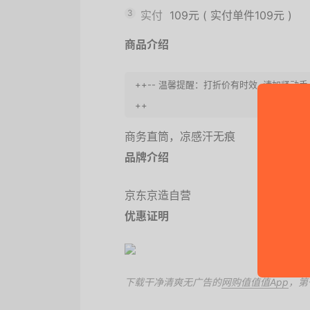
3
实付
109元
(
实付单件109元
)
商品介绍
++-- 温馨提醒：打折价有时效, 请加紧
++
商务直筒，凉感汗无痕
品牌介绍
京东京造自营
优惠证明
下载干净清爽无广告的
网购值值值App
，第