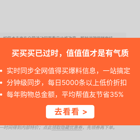
动手。如您点击京东自营活动网页看见价格改变，那就说明促销完结. --
买买买已过时，值值值才是有气质
实时同步全网值得买爆料信息，一站搞定
分钟级同步，每日5000条以上低价折扣
每年购物总金额，平均帮值友节省35%
去看看 >
一时间得到内部特价；点此
领取隐藏优惠券
，先领券再下单。