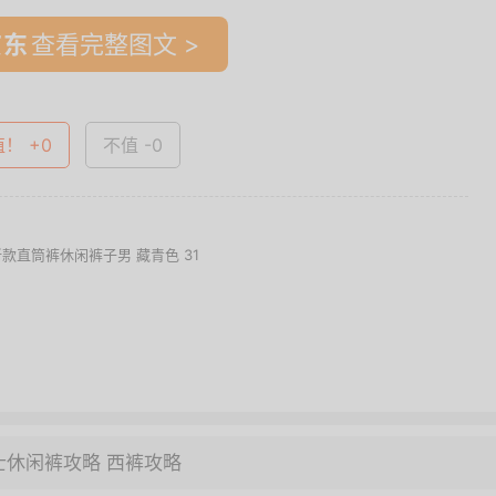
查看完整图文 >
值！ +0
不值 -0
款直筒裤休闲裤子男 藏青色 31
士休闲裤攻略
西裤攻略