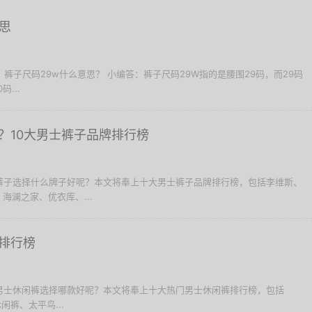
思
问：裤子尺码29w什么意思？ 小编答：裤子尺码29W指的是腰围29码，而29码
码...
？10大男士裤子品牌排行榜
士裤子选择什么牌子好呢？本文将奉上十大男士裤子品牌排行榜，包括李维斯、
海澜之家、优衣库、...
排行榜
买男士休闲裤选择哪款好呢？本文将奉上十大热门男士休闲裤排行榜，包括
松休闲裤、太平鸟...