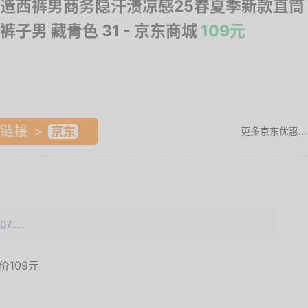
造西裤男商务隐汗渍凉感25春夏季新款直筒
裤子男 藏青色 31
- 京东商城
109元
链接 >
更多京东优惠...
.....
面价
109元