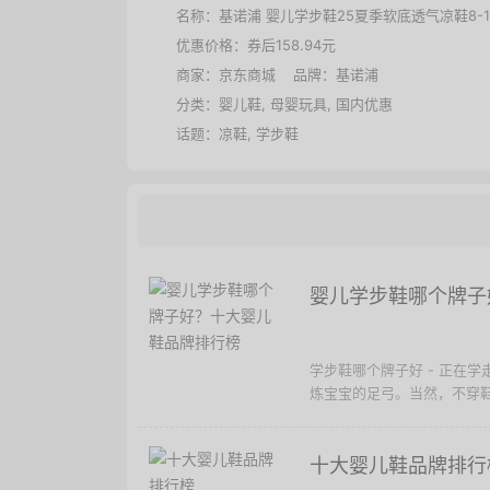
名称：
基诺浦 婴儿学步鞋25夏季软底透气凉鞋8-
优惠价格：
券后158.94元
商家：
京东商城
品牌：
基诺浦
分类：
婴儿鞋
,
母婴玩具
,
国内优惠
话题：
凉鞋
,
学步鞋
婴儿学步鞋哪个牌子
学步鞋哪个牌子好 - 正在
炼宝宝的足弓。当然，不穿鞋
十大婴儿鞋品牌排行