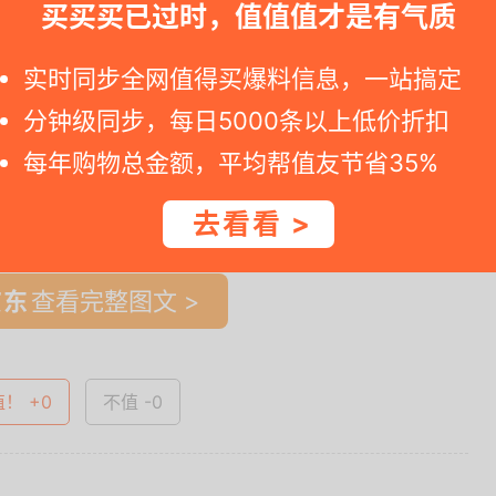
劵
买买买已过时，值值值才是有气质
赶紧动手。若是您点击京东商品网址看到标价已变，那说明折扣价完结了.
实时同步全网值得买爆料信息，一站搞定
分钟级同步，每日5000条以上低价折扣
每年购物总金额，平均帮值友节省35%
一时间得到内部特价；点此
领取隐藏优惠券
，先领券再下单。
去看看 >
查看完整图文 >
值！ +0
不值 -0