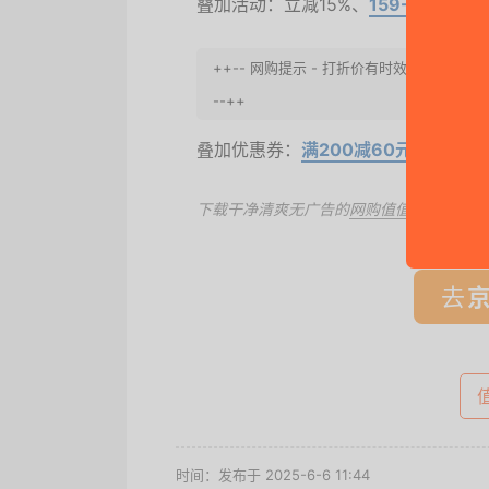
叠加活动：立减15%、
159-0元优惠
++-- 网购提示 - 打折价有时效性，请
--++
叠加优惠券：
满200减60元
下载干净清爽无广告的
网购值值值App
，第
去
时间：发布于 2025-6-6 11:44