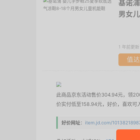
基诺浦
男女儿
1 年前更新
值达
此商品京东活动售价304.94元，领20
价实付低至158.94元，好价，喜欢可
好价网址
：
item.jd.com/101382189871