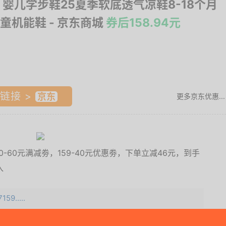
 婴儿学步鞋25夏季软底透气凉鞋8-18个月
童机能鞋
- 京东商城
券后158.94元
链接 >
更多京东优惠...
0-60元满减劵，159-40元优惠劵，下单立减46元，到手
入
59.....