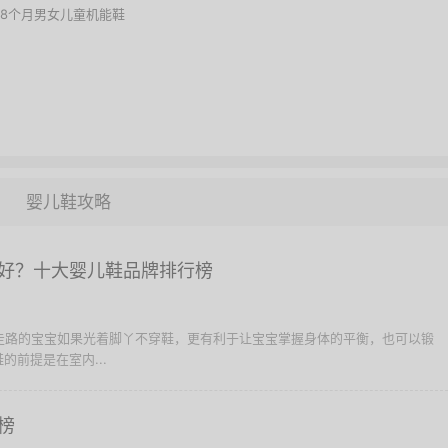
18个月男女儿童机能鞋
婴儿鞋攻略
好？十大婴儿鞋品牌排行榜
学走路的宝宝如果光着脚丫不穿鞋，更有利于让宝宝掌握身体的平衡，也可以锻
的前提是在室内...
榜