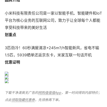
小米科技有限责任公司是一家以智能手机、智能硬件和IoT
平台为核心业务的互联网公司，致力于让全球每个人都能
享受科技带来的美好生活
划重点
3匹劲冷！60秒满屋清凉+245m?/h智能新风，省电不输
1.5匹，5939晒单还返京东卡，米家互联一句话开机
优惠证明
下载干净清爽无广告的
网购值值值App
，第一时间得到内部特价；
点此
领取隐藏优惠券
，先领券再下单。