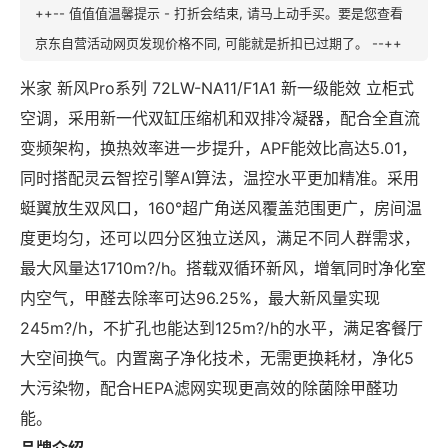
++-- 值值值温馨提示 - 打折会结束, 请马上动手买。要是您查看
京东自营活动网页发现价格不同, 可能就是折扣已过期了。 --++
米家 新风Pro系列 72LW-NA11/F1A1 新一级能效 立柜式
空调，采用新一代双缸压缩机和双排冷凝器，配合全直流
变频架构，换热效率进一步提升，APF能效比高达5.01，
同时搭配灵云智控引擎AI算法，温控水平更加精准。采用
蜓翼放生双风口，160°超广角送风覆盖范围更广，房间温
度更均匀，还可以四分区独立送风，满足不同人群需求，
最大风量达1710m?/h。搭载双循环新风，增氧同时净化室
内空气，甲醛去除率可达96.25%，最大新风量实现
245m?/h，不扩孔也能达到125m?/h的水平，满足客餐厅
大空间换气。内置离子净化技术，无需更换耗材，净化5
大污染物，配合HEPA滤网实现更高效的除菌除甲醛功
能。
品牌介绍