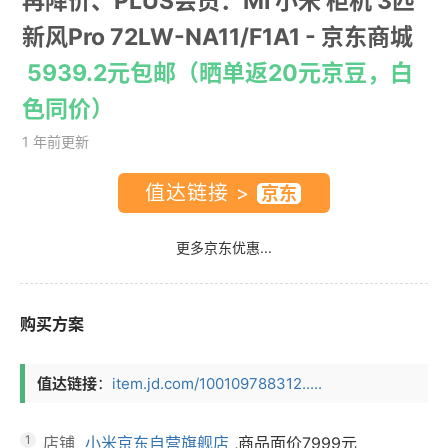
再降价、PLUS会员：MI 小米 柜机 3匹
新风Pro 72LW-NA11/F1A1
- 京东商城
5939.2元包邮（晒单返20元京豆，白
色同价）
1 年前更新
值达链接 >
更多京东优惠...
购买方案
值达链接
：
item.jd.com/100109788312.....
1
店铺
小米京东自营旗舰店
,商品面价
7999元