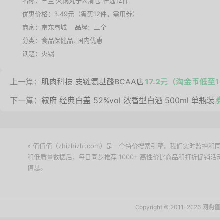
名称：
三全 火锅丸子大清仓 任选12件
优惠价格：
3.49元（需买12件，需用券）
商家：
京东商城
品牌：
三全
分类：
食品保健品
,
国内优惠
话题：
火锅
上一篇：
肌肉科技 支链氨基酸BCAA店
17.2元（淘金币低至1
下一篇：
叙府 经典白盖 52%vol 浓香型白酒 500ml 单瓶装
» 值值值（zhizhizhi.com）是一个特价搜索引擎。我们实时
和低质量数据后，每日同步推荐 1000+ 高性价比商品和打折促销
信息。
下载值值值App
Copyright © 2011-2026 网