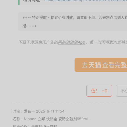
++-- 特别提醒 - 便宜价有时效，请立即下单。若是您点击到
期. --++
下载干净清爽无广告的
网购值值值App
，第一时间得到内部特
去
查看完整
值！ +0
不值
时间：发布于 2025-6-11 11:54
名称：
Nippon 立邦 快涂宝 瓷砖空鼓剂650mL
优惠价格：
新低19.9元包邮