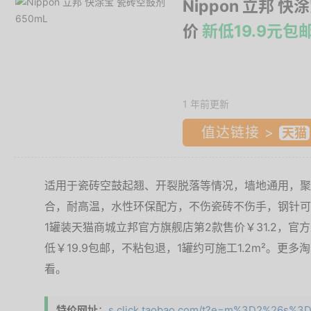
Nippon 立邦 
价
新低19.9元包
1 年前更新
值达链接 >
适用于瓷砖空鼓起翘、开裂脱落等情况，墙地通用，聚
合，耐高温，水性环保配方，不伤瓷砖不伤手，钢针可
1罐装天猫商城立邦官方旗舰店第2款售价￥31.2，官方
低￥19.9包邮，不粘包退，1罐约可施工1.2m²。更
看。
特价网址
：
s.click.taobao.com/t?e=m%3D2%26s%3D