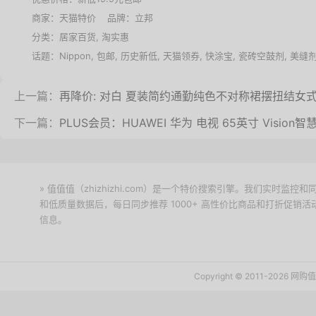
商家：
天猫特价
品牌：
立邦
分类：
居家百货
,
淘实惠
话题：
Nippon
,
包邮
,
历史新低
,
天猫领券
,
快涂宝
,
瓷砖空鼓剂
,
美缝
上一篇：
再降价: 对白 夏装简约通勤纯色不对称裙摆扭结女
下一篇：
PLUS会员：HUAWEI 华为 电视 65英寸 Vision智慧屏
» 值值值（zhizhizhi.com）是一个特价搜索引擎。我们实时
和低质量数据后，每日同步推荐 1000+ 高性价比商品和打折促销
信息。
下载值值值App
Copyright © 2011-2026 网