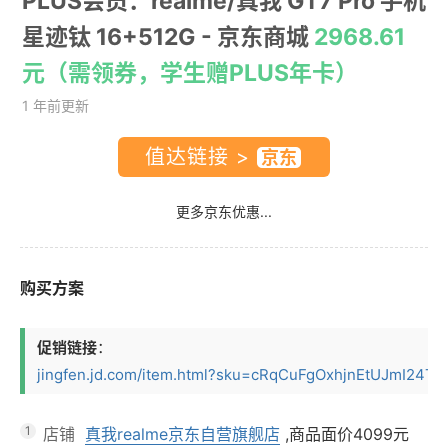
PLUS会员：realme/真我 GT7 Pro 手机
星迹钛 16+512G
- 京东商城
2968.61
元（需领券，学生赠PLUS年卡）
1 年前更新
值达链接 >
更多京东优惠...
购买方案
促销链接
：
jingfen.jd.com/item.html?sku=cRqCuFgOxhjnEtUJmI24TyE
1
店铺
真我realme京东自营旗舰店
,商品面价
4099元