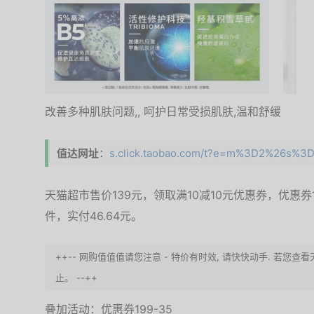
改善多种肌肤问题,, 呵护日常受损肌肤,温和舒缓
值达网址
：
s.click.taobao.com/t?e=m%3D2%26s%3D
天猫超市售价139元，领取满10减10元优惠券，优惠券1
件，实付46.64元。
++-- 网购值值值请您注意 - 特价有时效, 请快快动手. 若
止。 --++
叠加活动：优惠券199-35