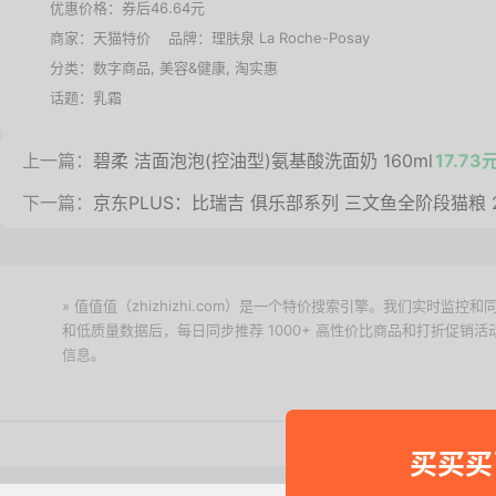
优惠价格：
券后46.64元
商家：
天猫特价
品牌：
理肤泉 La Roche-Posay
分类：
数字商品
,
美容&健康
,
淘实惠
话题：
乳霜
上一篇：
碧柔 洁面泡泡(控油型)氨基酸洗面奶 160ml
17.73
下一篇：
京东PLUS：比瑞吉 俱乐部系列 三文鱼全阶段猫粮 2
» 值值值（zhizhizhi.com）是一个特价搜索引擎。我们实时
和低质量数据后，每日同步推荐 1000+ 高性价比商品和打折促销
信息。
下载值值值App
Copyright © 2011-2026 网
买买买