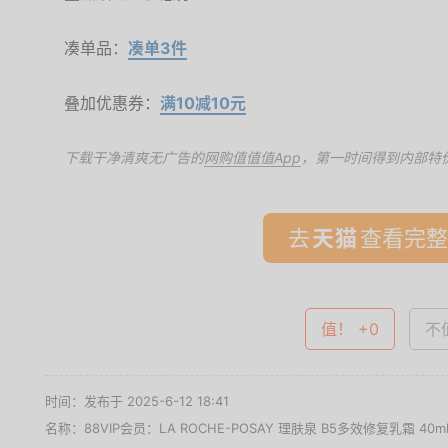
凑单品：
凑单3件
叠加优惠券：
满10减10元
下载干净清爽无广告的
网购值值值App
，第一时间得到内部特
去
查看完整
值！ +0
不值
时间：发布于 2025-6-12 18:41
名称：
88VIP会员：LA ROCHE-POSAY 理肤泉 B5多效修复乳霜 40m