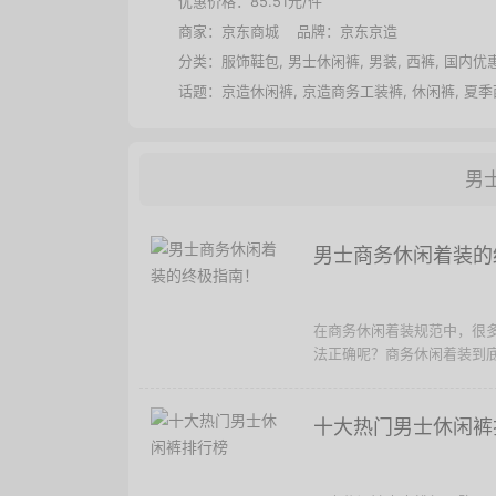
优惠价格：
85.51元/件
商家：
京东商城
品牌：
京东京造
分类：
服饰鞋包
,
男士休闲裤
,
男装
,
西裤
,
国内优
话题：
京造休闲裤
,
京造商务工装裤
,
休闲裤
,
夏季
男
男士商务休闲着装的
在商务休闲着装规范中，很
法正确呢？商务休闲着装到底应
十大热门男士休闲裤