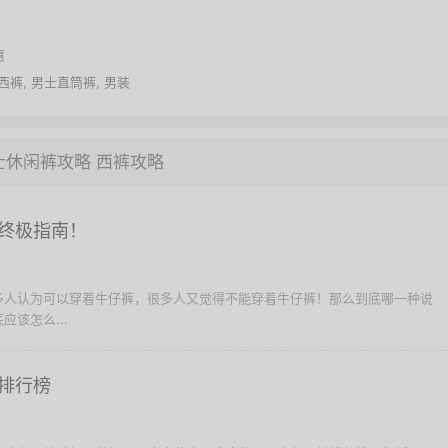
惠
西裤
,
男士直筒裤
,
男装
士休闲裤攻略
西裤攻略
终极指南！
多人认为可以穿着牛仔裤，很多人又觉得不能穿着牛仔裤！那么到底哪一种说
该怎么...
排行榜