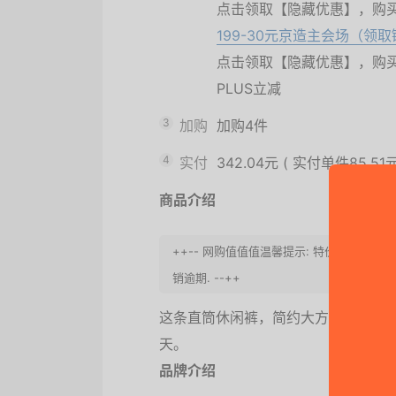
点击领取【隐藏优惠】，购
199-30元京造主会场（领
点击领取【隐藏优惠】，购
PLUS立减
3
加购
加购4件
4
实付
342.04元
(
实付单件85.51
商品介绍
++-- 网购值值值温馨提示: 特价会过期
销逾期. --++
这条直筒休闲裤，简约大方，适合商
天。
品牌介绍