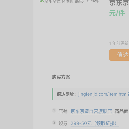
京东京
元/件
1 年前更新
值达
购买方案
值达网址
：
jingfen.jd.com/item.ht
1
店铺
京东京造自营旗舰店
,商品
2
领券
299-50元（领取链接）