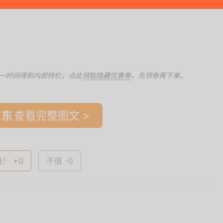
一时间得到内部特价；点此
领取隐藏优惠券
，先领券再下单。
查看完整图文 >
值！ +0
不值 -0