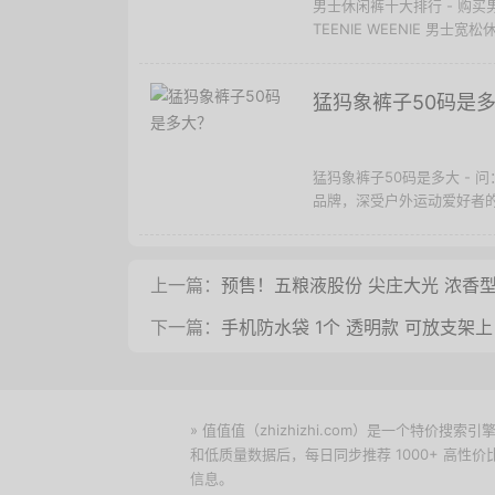
男士休闲裤十大排行 - 购
TEENIE WEENIE 男士宽
猛犸象裤子50码是
猛犸象裤子50码是多大 -
品牌，深受户外运动爱好者的青
上一篇：
预售！五粮液股份 尖庄大光 浓香型白酒
下一篇：
手机防水袋 1个 透明款 可放支架上
» 值值值（zhizhizhi.com）是一个特
和低质量数据后，每日同步推荐 1000+ 高
信息。
下载值值值App