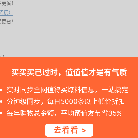
买更省！
取链接）
买更省！
元
)
买买买已过时，值值值才是有气质
，请马上下单. 如您访问京东自营商品网址显示价格已恢复，可能就是促
实时同步全网值得买爆料信息，一站搞定
分钟级同步，每日5000条以上低价折扣
务通勤。搭配简约衬衫，优雅得体。穿上它，从容迎接每一
每年购物总金额，平均帮值友节省35%
去看看 >