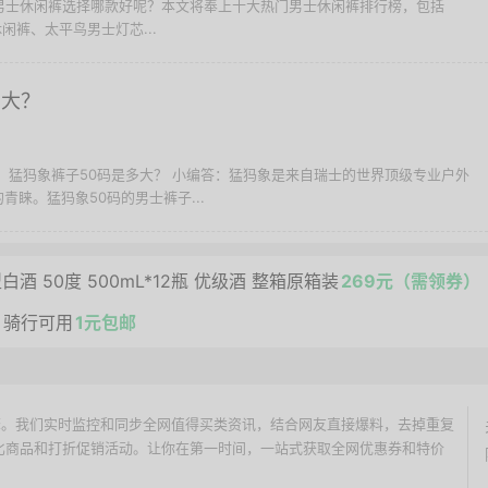
买男士休闲裤选择哪款好呢？本文将奉上十大热门男士休闲裤排行榜，包括
松休闲裤、太平鸟男士灯芯...
多大？
 问：猛犸象裤子50码是多大？ 小编答：猛犸象是来自瑞士的世界顶级专业户外
睐。猛犸象50码的男士裤子...
 50度 500mL*12瓶 优级酒 整箱原箱装
269元（需领券）
 骑行可用
1元包邮
价搜索引擎。我们实时监控和同步全网值得买类资讯，结合网友直接爆料，去掉重复
性价比商品和打折促销活动。让你在第一时间，一站式获取全网优惠券和特价