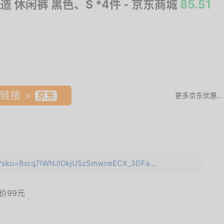
造 休闲裤 黑色、S *4件
- 京东商城
85.51
链接 >
更多京东优惠...
ml?sku=Bsrq7lWNJIOkjU5zSmwneECX_3DFa....
面价
99元