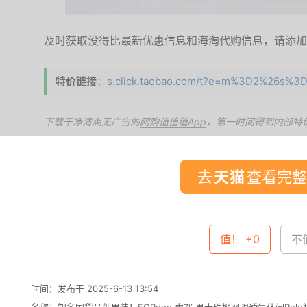
及时获取没得比最新优惠信息和海淘代购信息，请添加微信
特价链接
：
s.click.taobao.com/t?e=m%3D2%26s%3
下载干净清爽无广告的
网购值值值App
，第一时间得到内部特
去
查看完整
值！ +0
不值
时间：发布于 2025-6-13 13:54