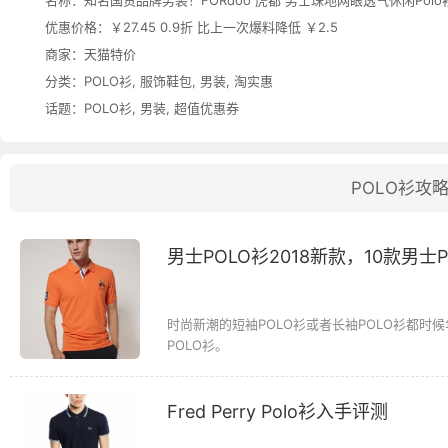
名称：
知名国货品牌男装！FORdoo 虎都 男士珠地网眼透气休闲Polo
优惠价格：
￥27.45 0.9折 比上一次爆料降低 ￥2.5
商家：
天猫特价
分类：
POLO衫
,
服饰鞋包
,
男装
,
淘实惠
话题：
POLO衫
,
男装
,
超值优惠券
POLO衫攻
男士POLO衫2018新款，10款男士
时尚新潮的短袖POLO衫或者长袖POLO衫都时
POLO衫。
Fred Perry Polo衫入手评测