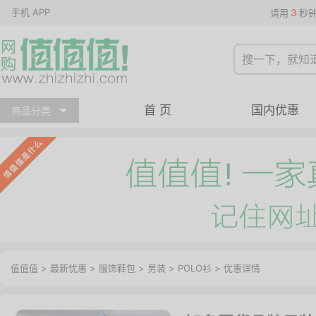
手机 APP
3
请用
秒
首 页
国内优惠
商品分类
值值值
>
最新优惠
>
服饰鞋包
>
男装
>
POLO衫
>
优惠详情