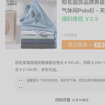
知名国货品牌男装！
气休闲Polo衫
- 
爆料降低 ￥2.5
1 年前更新
值达链接 >
目前某猫商城虎都旗舰店售价￥100.45，领取￥200-
合￥27.45/件，多色可选。
++-- 温馨提示 * 好价会完结，请尽早下单。若您点到天猫商品
++