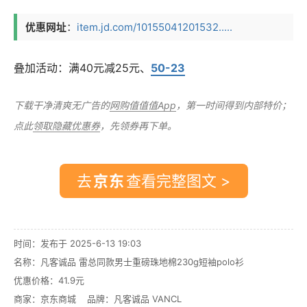
优惠网址
：
item.jd.com/10155041201532.....
叠加活动：满40元减25元、
50-23
下载干净清爽无广告的
网购值值值App
，第一时间得到内部特价；
点此
领取隐藏优惠券
，先领券再下单。
去
查看完整图文 >
时间：发布于 2025-6-13 19:03
名称：
凡客诚品 雷总同款男士重磅珠地棉230g短袖polo衫
优惠价格：
41.9元
商家：
京东商城
品牌：
凡客诚品 VANCL