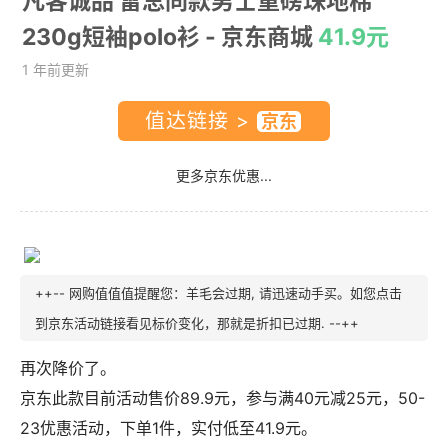
凡客诚品 雷总同款男士重磅珠地棉
230g短袖polo衫
- 京东商城
41.9元
1 年前更新
值达链接 >
更多京东优惠...
++-- 网购值值值提醒您：羊毛会过期, 请迅速动手买。如您点击
到京东活动链接看见标价变化，那就是折扣已过期. --++
再次降价了。
京东此款目前活动售价89.9元，参与满40元减25元，50-
23优惠活动，下单1件，实付低至41.9元。