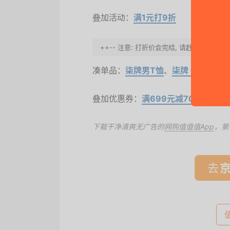
叠加活动：
满1元打9折
++-- 注意: 打折价会完结, 请赶紧动手买
凑单品：
柒牌男T恤
、
柒牌 短袖POL
叠加优惠券：
满699元减70元
、
满6
下载干净清爽无广告的
网购值值值App
，第
去