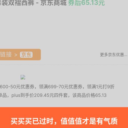
男装双褶西裤
- 京东商城
券后65.13元
链接 >
更多京东优惠...
00-50元优惠券，领满699-70元优惠券，领满1元打9折
plus到手价209.45元四件套，该商品价格65.13
买买买已过时，值值值才是有气质
61.....