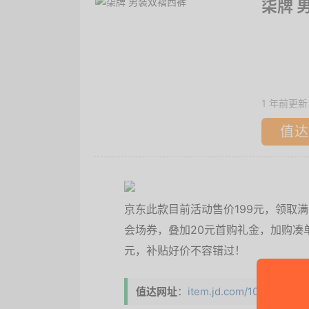
柒牌 
1 年前更新
值达
京东此款目前活动售价199元，领取满6
会场券，叠加20元首购礼金，加购凑单品，
元，补贴好价不容错过！
值达网址
：
item.jd.com/101018672646