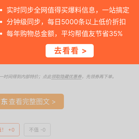
实时同步全网值得买爆料信息，一站搞定
分钟级同步，每日5000条以上低价折扣
。假如您访问京东详情网页显示价格不同, 那就说明好价格终止。 --++
每年购物总金额，平均帮值友节省35%
O衫
、
柒牌【无缝/高弹/凉感】男士短袖T恤
去看看 >
00元减50元
一时间得到内部特价；点此
领取隐藏优惠券
，先领券再下单。
查看完整图文 >
值！ +0
不值 -0