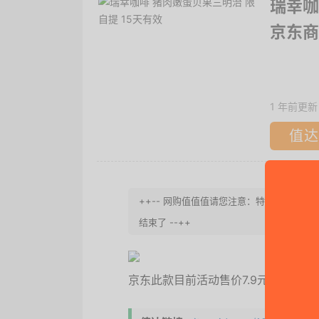
瑞幸咖
京东商
1 年前更新
值达
++-- 网购值值值请您注意：特价有时效, 
结束了 --++
京东此款目前活动售价7.9元，下单领