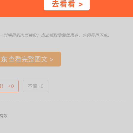
61.....
去看看 >
一时间得到内部特价；点此
领取隐藏优惠券
，先领券再下单。
查看完整图文 >
值！ +0
不值 -0
天有效