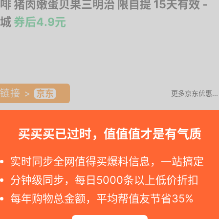
啡 猪肉嫩蛋贝果三明治 限自提 15天有效
-
城
券后4.9元
链接 >
更多京东优惠...
买买买已过时，值值值才是有气质
请快点冲. 若是您点击到京东商品网页看到价格已恢复, 那说明活动价
实时同步全网值得买爆料信息，一站搞定
分钟级同步，每日5000条以上低价折扣
取满4减3元优惠券，下单1件，实付低至4.9元。
每年购物总金额，平均帮值友节省35%