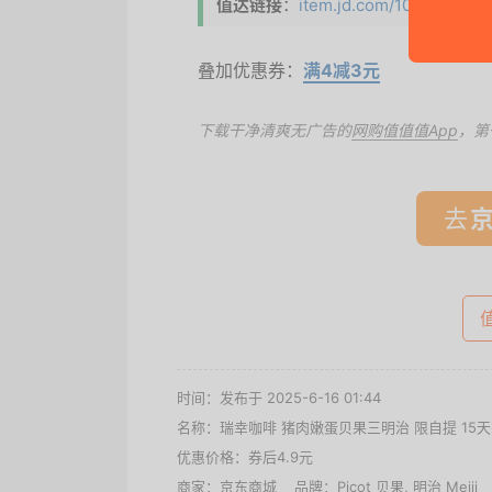
值达链接
：
item.jd.com/101518519057
叠加优惠券：
满4减3元
下载干净清爽无广告的
网购值值值App
，第
去
时间：发布于 2025-6-16 01:44
名称：
瑞幸咖啡 猪肉嫩蛋贝果三明治 限自提 15
优惠价格：
券后4.9元
商家：
京东商城
品牌：
Picot 贝果
,
明治 Meiji