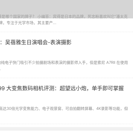
宾得是哪个国家的牌子？ 小编答：宾得是日本的品牌，死忠粉喜欢叫它“潘太克
牌，专注于光学市场，其主要产...
试用3：吴蓓雅生日演唱会-表演摄影
声的纯电子快门吸引不少拍摄剧场和表演的摄影师入手，但是索尼 A7RII 在使用
.
-HX99 大变焦数码相机评测：超望远小炮，单手即可掌握
99 搭载高达30倍光学变焦能力、电子观景窗、可自拍翻转屏幕、4K录影等功能，但