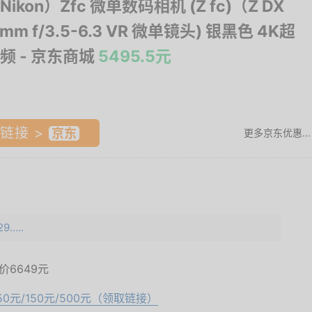
ikon）Zfc 微单数码相机 (Z fc)（Z DX
0mm f/3.5-6.3 VR 微单镜头) 银黑色 4K超
频
- 京东商城
5495.5元
链接 >
更多京东优惠...
.....
面价
6649元
50元/150元/500元（领取链接）