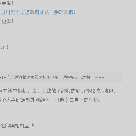
买更省！
云贵川黑吉辽琼政府补贴（手动领取）
买更省！
5元
)
访问京东自营详情网页看见标价已变，说明特卖已过期。 --++
-C画幅微单相机，设计上致敬了经典的尼康FM2胶片相机，
据个人喜好定制外观颜色，打造专属自己的相机。
本著名的照相机品牌