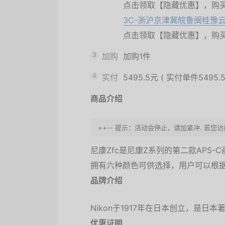
点击领取【隐藏优惠】，购
3C-浙沪京津冀皖鲁闽桂豫
点击领取【隐藏优惠】，购
3
加购
加购1件
4
实付
5495.5元
(
实付单件5495.
商品介绍
++-- 提示：活动会停止，请加紧冲. 若您
尼康Zfc是尼康Z系列的第二款APS
拥有六种颜色可供选择，用户可以根
品牌介绍
Nikon于1917年在日本创立，是日
优惠证明