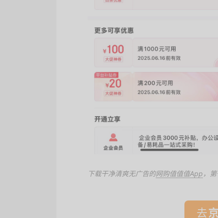
下载干净清爽无广告的
网购值值值App
，第
去