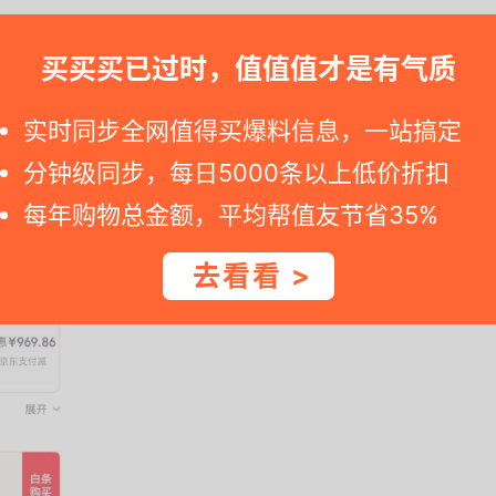
买买买已过时，值值值才是有气质
实时同步全网值得买爆料信息，一站搞定
分钟级同步，每日5000条以上低价折扣
每年购物总金额，平均帮值友节省35%
去看看 >