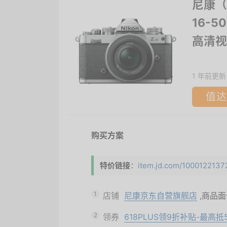
尼康（N
16-5
高清视
1 年前更新
值达
购买方案
特价链接
：
item.jd.com/100012213729
1
店铺
尼康京东自营旗舰店
,商品
2
领券
618PLUS领9折补贴-最高抵