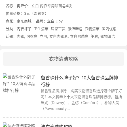
名称：
再降价：立白 内衣专用除菌皂4块
优惠价格：
3元（需领券）
商家：
京东商城
品牌：
立白 Liby
分类：
内衣袜子
,
卫生清洁
,
居家百货
,
服饰鞋包
,
衣物清洁
,
国内优惠
话题：
内衣
,
内衣皂
,
立白
,
立白内衣皂
,
立白除菌皂
,
肥皂
,
衣物清洁
衣物清洁攻略
留香珠什么牌子好？10大留香珠品牌排
行榜
留香珠品牌排行 - 购买衣物留香珠选择哪个牌子好
呢？本文将奉上十大衣物留香珠品牌排行榜，包括
当妮（Downy）、金纺（Comfort）、朴物大美
（Puwubeauty...
洗衣液选购攻略