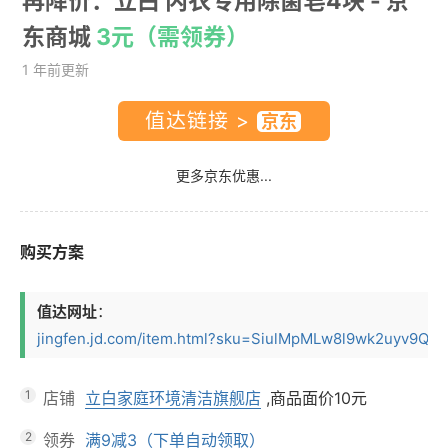
再降价：立白 内衣专用除菌皂4块
- 京
东商城
3元（需领券）
1 年前更新
值达链接 >
更多京东优惠...
购买方案
值达网址
：
jingfen.jd.com/item.html?sku=SiulMpMLw8l9wk2uyv9QBc
1
店铺
立白家庭环境清洁旗舰店
,商品面价
10元
2
领券
满9减3（下单自动领取）