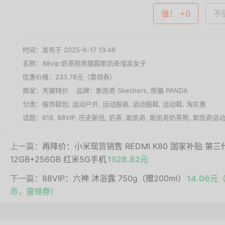
值！ +0
不值
时间：发布于 2025-6-17 13:48
名称：
88vip:奶茶熊熊猫鞋斯凯奇增高女子
优惠价格：
233.78元（需领券）
商家：
天猫特价
品牌：
斯凯奇 Skechers
,
熊猫 PANDA
分类：
服饰鞋包
,
运动户外
,
运动服装
,
运动服鞋
,
运动鞋
,
淘实惠
话题：
618
,
88VIP
,
历史新低
,
奶茶
,
斯凯奇
,
斯凯奇奶茶熊
,
斯凯奇运
上一篇：
再降价：小米现货销售 REDMI K80 国家补贴 第三代
12GB+256GB 红米5G手机
1528.82元
下一篇：
88VIP：六神 沐浴露 750g（赠200ml）
14.06元
币，需领券）