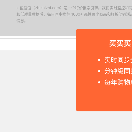
» 值值值（zhizhizhi.com）是一个特价搜索引擎。我们实时
和低质量数据后，每日同步推荐 1000+ 高性价比商品和打折促销
信息。
下载值值值App
买买买
Copyright © 2011-2026 网
实时同步
分钟级同
每年购物