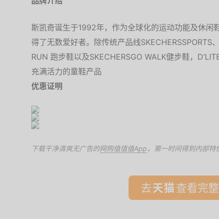
品牌介绍
斯凯奇诞生于1992年，作为全球化的运动功能及休闲
得了无数爱好者。除传统产品线SKECHERSSPORTS、SK
RUN 跑步鞋以及SKECHERSGO WALK健步鞋，D
充满活力的童鞋产品
优惠证明
下载干净清爽无广告的
网购值值值App
，第一时间得到内部特
去
查看完整