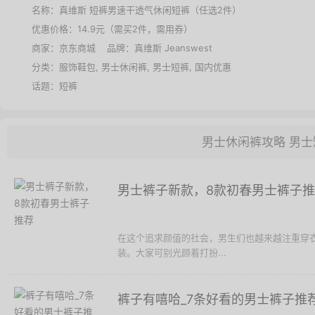
名称：
真维斯 短裤男速干透气休闲短裤（任选2件）
优惠价格：
14.9元（需买2件，需用券）
商家：
京东商城
品牌：
真维斯 Jeanswest
分类：
服饰鞋包
,
男士休闲裤
,
男士短裤
,
国内优惠
话题：
短裤
男士休闲裤攻略
男士
男士裤子新款，8款初春男士裤子
在这个追求颜值的社会，男生们也越来越注重穿
装。大家可别光顾着打扮...
裤子有嘻哈_7条好看的男士裤子推