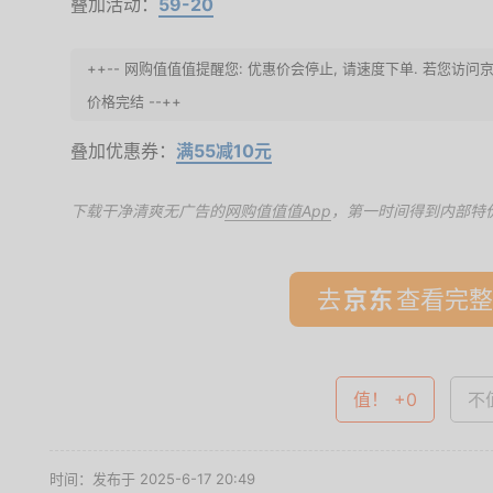
叠加活动：
59-20
++-- 网购值值值提醒您: 优惠价会停止, 请速度下单. 若您
价格完结 --++
叠加优惠券：
满55减10元
下载干净清爽无广告的
网购值值值App
，第一时间得到内部特
去
查看完整
值！ +0
不值
时间：发布于 2025-6-17 20:49