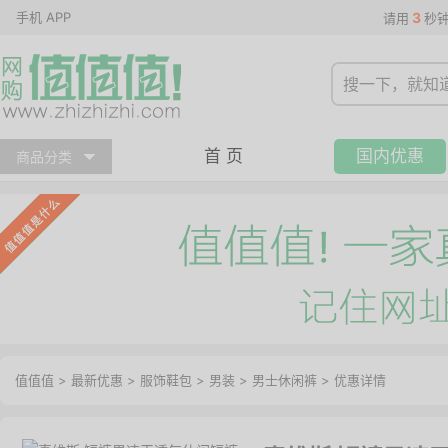
手机 APP
3
请用
秒
首 页
国内优惠
商品分类
值值值
>
最新优惠
>
服饰鞋包
>
男装
>
男士休闲裤
>
优惠详情