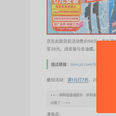
京东此款目前活动售价98元，参与满1元
至39元。送安装与去油膜。
值达链接
：
item.jd.com/10004303965
叠加活动：
满1元打7折
、200-20、19
++-- 网购值值值提示：折扣会完结，请
过期了. --++
凑单品：