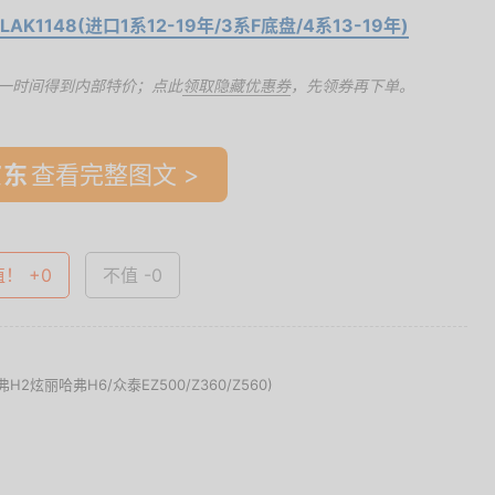
K1148(进口1系12-19年/3系F底盘/4系13-19年)
一时间得到内部特价；点此
领取隐藏优惠券
，先领券再下单。
查看完整图文 >
值！ +0
不值 -0
2炫丽哈弗H6/众泰EZ500/Z360/Z560)