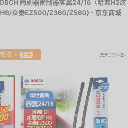
BOSCH 雨刷器雨刮器旌翼24/16（哈弗H2炫
6/众泰EZ500/Z360/Z560)
- 京东商城
链接 >
更多京东优惠...