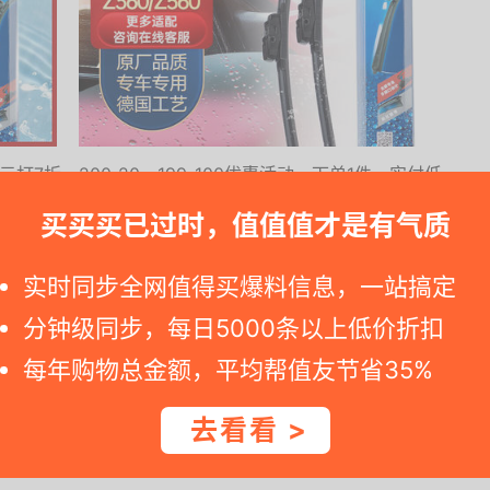
打7折，200-20，199-100优惠活动，下单1件，实付低
买买买已过时，值值值才是有气质
5.....
实时同步全网值得买爆料信息，一站搞定
分钟级同步，每日5000条以上低价折扣
9-100
每年购物总金额，平均帮值友节省35%
早点下订单。假如您查看京东商品网址发现标价已变化，那就是促销已
去看看 >