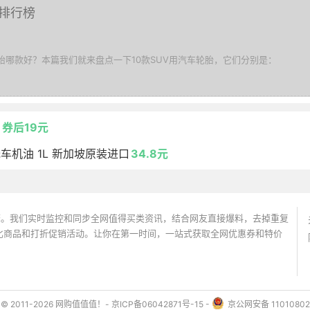
胎排行榜
UV轮胎哪款好？本篇我们就来盘点一下10款SUV用汽车轮胎，它们分别是：
剂
券后19元
托车机油 1L 新加坡原装进口
34.8元
价搜索引擎。我们实时监控和同步全网值得买类资讯，结合网友直接爆料，去掉重复
性价比商品和打折促销活动。让你在第一时间，一站式获取全网优惠券和特价
ht © 2011-2026 网购值值值！-
京ICP备06042871号-15
-
京公网安备 11010802