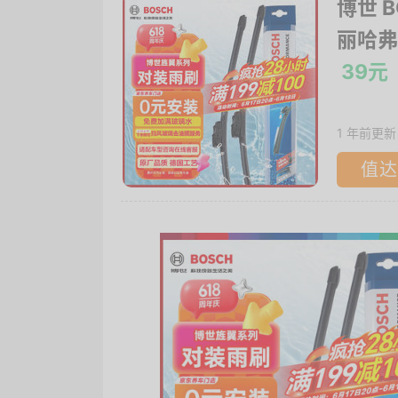
博世 
丽哈弗H
39元
1 年前更新
值达