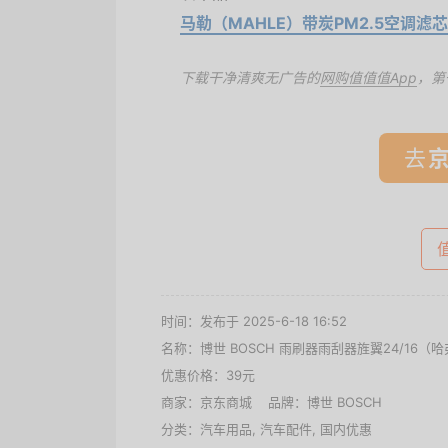
马勒（MAHLE）带炭PM2.5空调滤芯LA
下载干净清爽无广告的
网购值值值App
，第
去
时间：发布于 2025-6-18 16:52
名称：
博世 BOSCH 雨刷器雨刮器旌翼24/16（哈弗H
优惠价格：
39元
商家：
京东商城
品牌：
博世 BOSCH
分类：
汽车用品
,
汽车配件
,
国内优惠