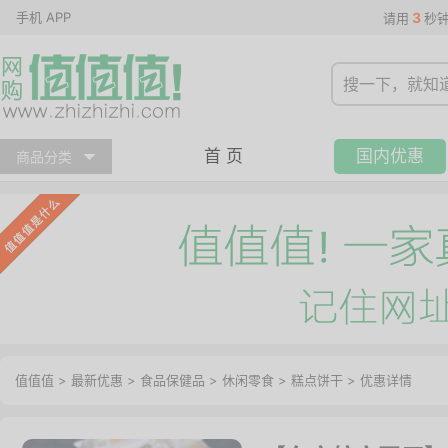
手机 APP
3
请用
秒
首 页
国内优惠
商品分类
值值值
>
最新优惠
>
食品保健品
>
休闲零食
>
糕点饼干
>
优惠详情