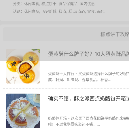
分类：
休闲零食
,
糕点饼干
,
食品保健品
,
国内优惠
话题：
休闲食品
,
历史新低
,
糕点
,
糕点/点心
,
零食
,
面包
糕点饼干攻
蛋黄酥什么牌子好？10大蛋黄酥品
蛋黄酥十大排行 - 买蛋黄酥选择什么牌子的好
成、轩妈、知味观、嘉华食品、稻香...
确实不错，酥之派西点奶酪包开箱
奶酪包开箱 - 这次买了西点花园饼屋奶酪包来
哦！不过我觉得味道还不错，...