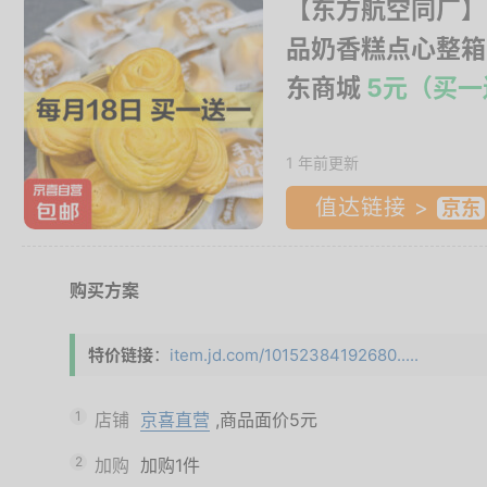
【东方航空同厂】
品奶香糕点心整箱 
东商城
5元（买一
1 年前更新
值达链接 >
购买方案
特价链接
：
item.jd.com/10152384192680.....
1
店铺
京喜直营
,商品面价
5元
2
加购
加购1件