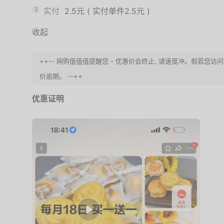
3
实付
2.5元
(
实付单件2.5元
)
收起
++-- 网购值值值提醒您 - 优惠价会终止, 请速度冲。假若您
价逾期。 --++
优惠证明