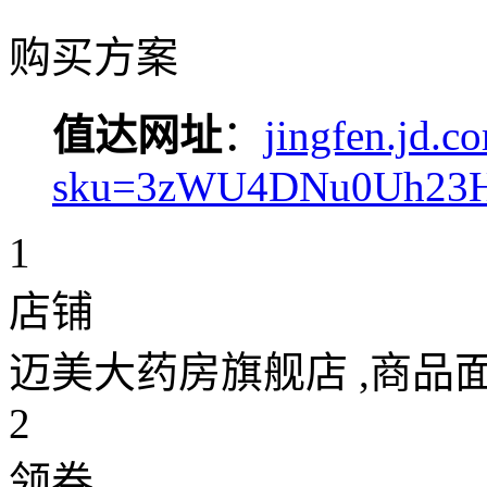
购买方案
值达网址
：
jingfen.jd.c
sku=3zWU4DNu0Uh23HJ
1
店铺
迈美大药房旗舰店
,商品
2
领券