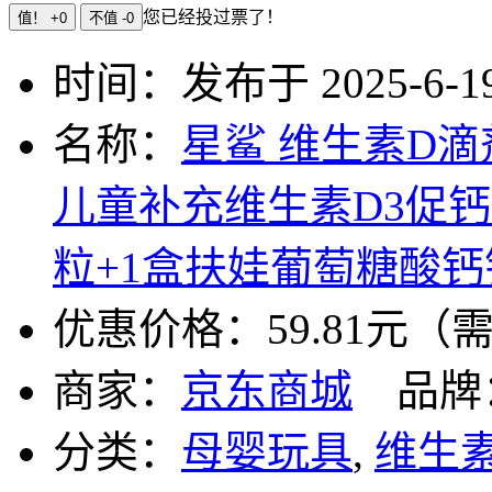
您已经投过票了！
值！ +0
不值 -0
时间：发布于 2025-6-19 
名称：
星鲨 维生素D滴
儿童补充维生素D3促钙
粒+1盒扶娃葡萄糖酸钙
优惠价格：
59.81元
商家：
京东商城
品牌
分类：
母婴玩具
,
维生