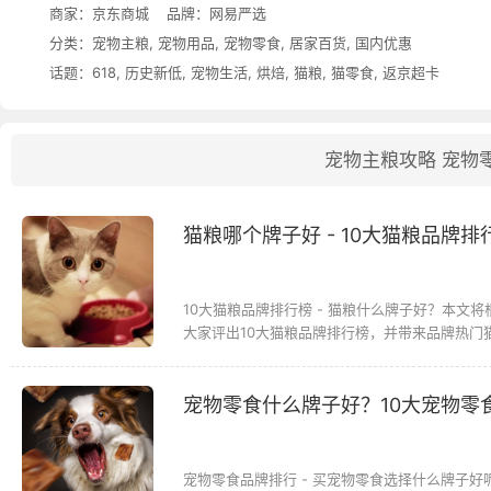
商家：
京东商城
品牌：
网易严选
分类：
宠物主粮
,
宠物用品
,
宠物零食
,
居家百货
,
国内优惠
话题：
618
,
历史新低
,
宠物生活
,
烘焙
,
猫粮
,
猫零食
,
返京超卡
宠物主粮攻略
宠物
猫粮哪个牌子好 - 10大猫粮品牌排
10大猫粮品牌排行榜 - 猫粮什么牌子好？本
大家评出10大猫粮品牌排行榜，并带来品牌热门猫
宠物零食什么牌子好？10大宠物零
宠物零食品牌排行 - 买宠物零食选择什么牌子