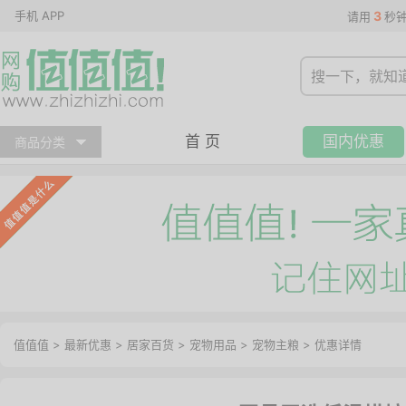
手机 APP
3
请用
秒
首 页
国内优惠
商品分类
值值值
>
最新优惠
>
居家百货
>
宠物用品
>
宠物主粮
>
优惠详情