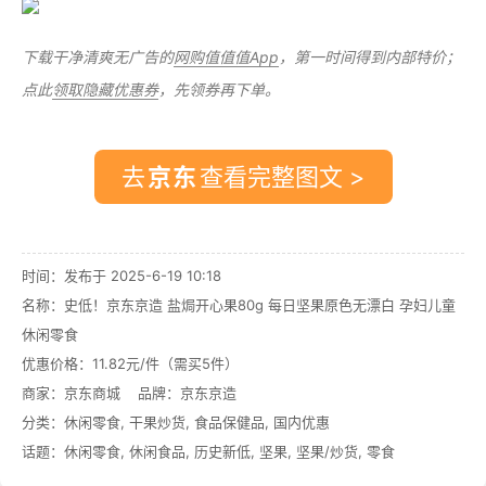
下载干净清爽无广告的
网购值值值App
，第一时间得到内部特价；
点此
领取隐藏优惠券
，先领券再下单。
去
查看完整图文 >
时间：发布于 2025-6-19 10:18
名称：
史低！京东京造 盐焗开心果80g 每日坚果原色无漂白 孕妇儿童
休闲零食
优惠价格：
11.82元/件（需买5件）
商家：
京东商城
品牌：
京东京造
分类：
休闲零食
,
干果炒货
,
食品保健品
,
国内优惠
话题：
休闲零食
,
休闲食品
,
历史新低
,
坚果
,
坚果/炒货
,
零食