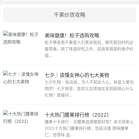
干果炒货攻略
美味健康！松子选购攻略
松子等各类干果是人们茶余饭后，聊天叙旧时的必
备零食。除了味道好吃之外，还具有很高的食疗价
值...
七夕│读懂女神心的七大美物
七夕礼物 - 俗话说，为人不知女人心，纵是土豪也
惘然！七夕将至，是否又在烦恼女友到底倾心什么
礼物？直接问...
十大热门腰果排行榜（2022）
腰果十大排行 - 买腰果选择哪款好呢？本文将奉上
2022十大热门腰果排行榜，包括沃隆 原味腰果
仁、百草味 盐...