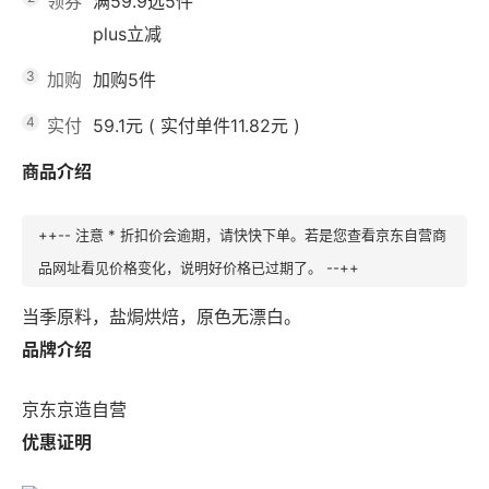
领券
满59.9选5件
plus立减
3
加购
加购5件
4
实付
59.1元
(
实付单件11.82元
)
商品介绍
++-- 注意 * 折扣价会逾期，请快快下单。若是您查看京东自营商
品网址看见价格变化，说明好价格已过期了。 --++
当季原料，盐焗烘焙，原色无漂白。
品牌介绍
京东京造自营
优惠证明