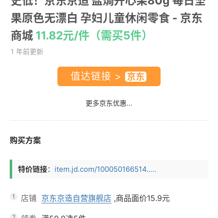
史低！京东京造 盐焗开心果80g 每日坚
果原色无漂白 孕妇儿童休闲零食
- 京东
商城
11.82元/件（需买5件）
1 年前更新
值达链接 >
更多京东优惠...
购买方案
特价链接
：
item.jd.com/100050166514.....
1
店铺
京东京造自营旗舰店
,商品面价
15.9元
2