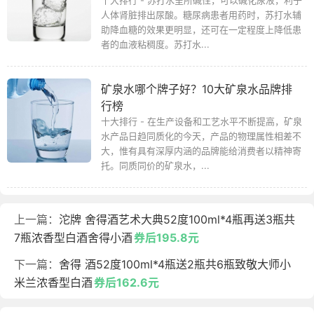
十大排行 - 苏打水呈所碱性，可以碱化尿液，利于
人体肾脏排出尿酸。糖尿病患者用药时，苏打水辅
助降血糖的效果更明显，还可在一定程度上降低患
者的血液粘稠度。苏打水...
矿泉水哪个牌子好？10大矿泉水品牌排
行榜
十大排行 - 在生产设备和工艺水平不断提高，矿泉
水产品日趋同质化的今天，产品的物理属性相差不
大，惟有具有深厚内涵的品牌能给消费者以精神寄
托。同质同价的矿泉水，...
上一篇：
沱牌 舍得酒艺术大典52度100ml*4瓶再送3瓶共
7瓶浓香型白酒舍得小酒
券后195.8元
下一篇：
舍得 酒52度100ml*4瓶送2瓶共6瓶致敬大师小
米兰浓香型白酒
券后162.6元