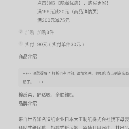
点击领取【隐藏优惠】，购买更省！
满199元减20元（商品详情页）
满300元减75元
3
加购
加购3件
4
实付
90元
(
实付单件30元
)
商品介绍
++-- 温馨提醒 * 打折价有时效, 请加紧冲。假如您点击到
期了。 --++
棉感柔，舒适吸，亲肤维E。
品牌介绍
来自世界知名造纸企业日本大王制纸株式会社旗下母婴
环贴式纸尿裤、短裤式纸尿裤、婴幼儿用湿巾，其出品