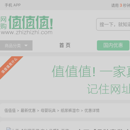
手机 APP
3
请用
秒
首 页
国内优惠
商品分类
值值值
>
最新优惠
>
母婴玩具
>
纸尿裤湿巾
>
优惠详情