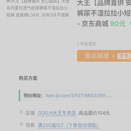
大王【品牌直供 
裤尿不湿拉拉小短裤
- 京东商城
90元
1 年前更新
值达链接 >
购买方案
特价网址
：
item.jd.com/10127188333101.....
1
店铺
GOO.N大王专卖店
,商品面价
104元
2
领券
满200减127（下单自动领取）