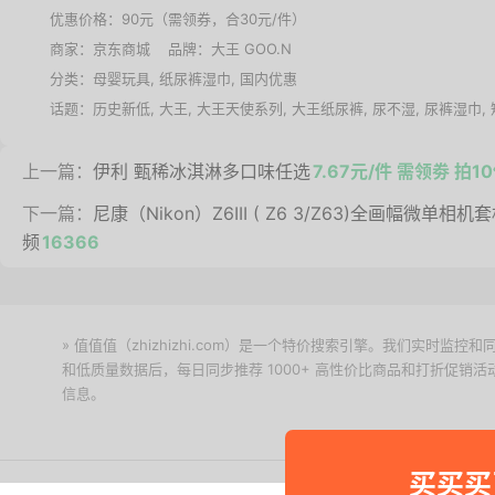
优惠价格：
90元（需领券，合30元/件）
商家：
京东商城
品牌：
大王 GOO.N
分类：
母婴玩具
,
纸尿裤湿巾
,
国内优惠
话题：
历史新低
,
大王
,
大王天使系列
,
大王纸尿裤
,
尿不湿
,
尿裤湿巾
,
上一篇：
伊利 甄稀冰淇淋多口味任选
7.67元/件 需领劵 拍
下一篇：
尼康（Nikon）Z6III ( Z6 3/Z63)全画幅微单相
频
16366
» 值值值（zhizhizhi.com）是一个特价搜索引擎。我们实时
和低质量数据后，每日同步推荐 1000+ 高性价比商品和打折促销
信息。
下载值值值App
买买买
Copyright © 2011-2026 网