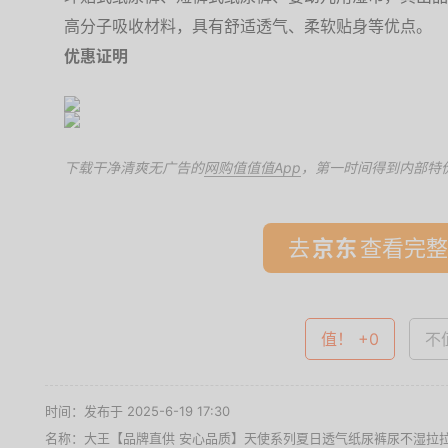
高分子吸收材料，具有舒适透气、柔软贴身等优点。
优惠证明
下载干净清爽无广告的
网购值值值App
，第一时间得到内部特
去
查看完整
值！ +0
不值
时间：发布于 2025-6-19 17:30
名称：
大王【品牌直供 安心品质】天使系列夏日透气纸尿裤尿不湿拉拉小